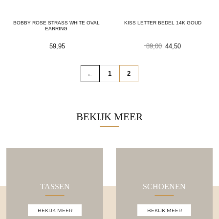
BOBBY ROSE STRASS WHITE OVAL
KISS LETTER BEDEL 14K GOUD
EARRING
Oorspronkelijke
Huidige
59,95
89,00
44,50
prijs
prijs
was:
is:
89,00.
44,50.
←
1
2
BEKIJK MEER
TASSEN
SCHOENEN
BEKIJK MEER
BEKIJK MEER