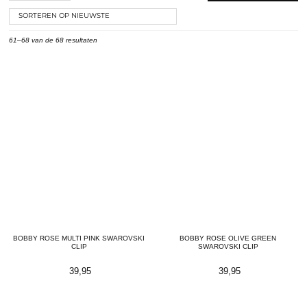
61–68 van de 68 resultaten
BOBBY ROSE MULTI PINK SWAROVSKI
BOBBY ROSE OLIVE GREEN
CLIP
SWAROVSKI CLIP
39,95
39,95