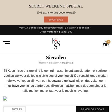
SECRET WEEKEND SPECIAL
10% extra korting code: extra10
SHOP SALE
Voor 14 uur besteld, direct verzonden | 14 dagen bedenktijd
Gratis verzending vanaf 99,-
4
Sieraden
Home
»
Sieraden
»
Pagina 2
Bij Keep it secret store vind je een ruim assortiment aan sieraden. elk seizoen
zoeken we weer de leukste style secret voor jou uit. De verschillende merken
die we verkopen zijn van een hoogwaardige kwaliteit, en dus zeker een
musthave voor in jou garderobe. Mixen en matchen mag dus combineer je
alle merken met elkaar voor je mooiste layering.
FILTERS:
BEKIJK DE LOOKS