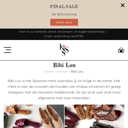
FINAL SALE
Tot 60% korting
SHOP SALE
Voor 14 uur besteld, direct verzonden | 14 dagen bedenktijd
Gratis verzending vanaf 99,-
Bibi Lou
Home
»
Merken
»
Bibi Lou
Bibi Lou is het Spaanse merk waardoor jij zin krijgt in de zomer. Het
merk is voor de vrouwen die houden van chique schoenen en graag
meegaan met de nieuwste modetrends. Ze zijn stuk voor stuk mooi
afgewerkt met luxe materialen.