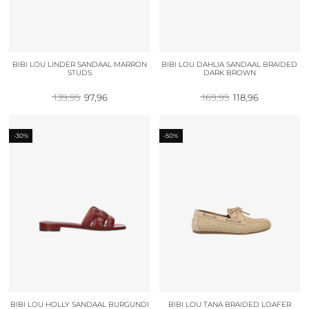
BIBI LOU LINDER SANDAAL MARRON
BIBI LOU DAHLIA SANDAAL BRAIDED
STUDS
DARK BROWN
Oorspronkelijke
Huidige
Oorspronkelijke
Huidige
139,95
97,96
169,95
118,96
prijs
prijs
prijs
prijs
was:
is:
was:
is:
139,95.
97,96.
169,95.
118,96.
-30%
-50%
BIBI LOU HOLLY SANDAAL BURGUNDI
BIBI LOU TANA BRAIDED LOAFER