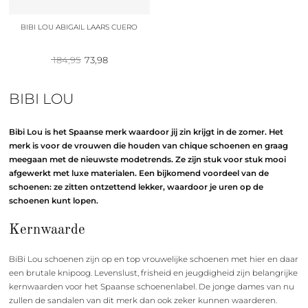
BIBI LOU ABIGAIL LAARS CUERO
Oorspronkelijke
Huidige
184,95
73,98
prijs
prijs
was:
is:
184,95.
73,98.
BIBI LOU
Bibi Lou is het Spaanse merk waardoor jij zin krijgt in de zomer. Het
merk is voor de vrouwen die houden van chique schoenen en graag
meegaan met de nieuwste modetrends. Ze zijn stuk voor stuk mooi
afgewerkt met luxe materialen. Een bijkomend voordeel van de
schoenen: ze zitten ontzettend lekker, waardoor je uren op de
schoenen kunt lopen.
Kernwaarde
BiBi Lou schoenen zijn op en top vrouwelijke schoenen met hier en daar
een brutale knipoog. Levenslust, frisheid en jeugdigheid zijn belangrijke
kernwaarden voor het Spaanse schoenenlabel. De jonge dames van nu
zullen de sandalen van dit merk dan ook zeker kunnen waarderen.