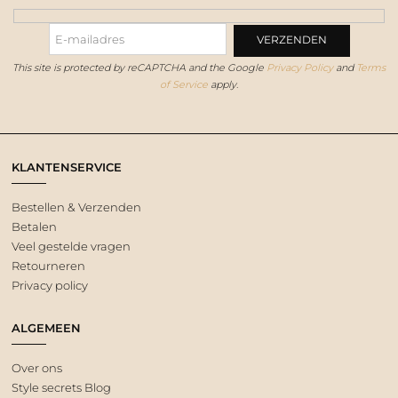
This site is protected by reCAPTCHA and the Google
Privacy Policy
and
Terms
of Service
apply.
KLANTENSERVICE
Bestellen & Verzenden
Betalen
Veel gestelde vragen
Retourneren
Privacy policy
ALGEMEEN
Over ons
Style secrets Blog