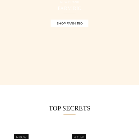
NEW BRAND
FARM RIO
SHOP FARM RIO
TOP SECRETS
NIEUW
NIEUW
NI