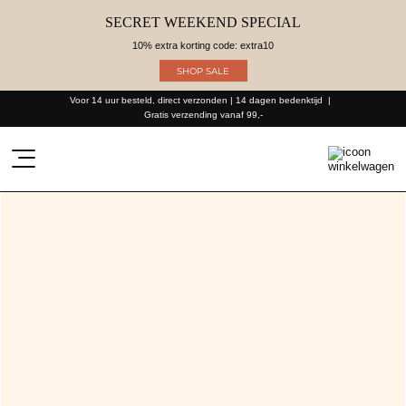
SECRET WEEKEND SPECIAL
10% extra korting code: extra10
SHOP SALE
Voor 14 uur besteld, direct verzonden | 14 dagen bedenktijd
Gratis verzending vanaf 99,-
Product
zoeken