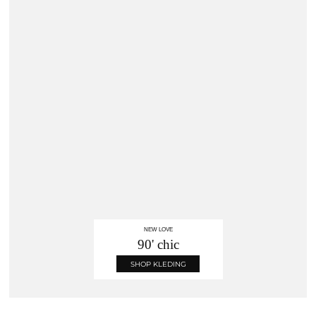
NEW LOVE
90' chic
SHOP KLEDING