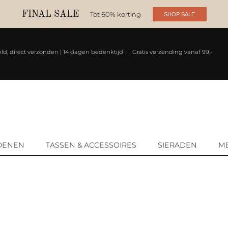
FINAL SALE
Tot 60% korting
SHOP SALE
eld, direct verzonden | 14 dagen bedenktijd
Gratis verzending vanaf 99,-
Producten zoeken
OENEN
TASSEN & ACCESSOIRES
SIERADEN
M