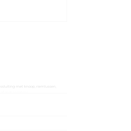
tssluiting met knoop, riemlussen,
 af met sneakers.