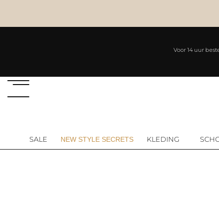
Voor 14 uur best
-60%
SALE
KLEDING
SCH
NEW STYLE SECRETS