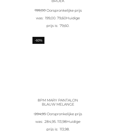
BROEK
199,00
Oorspronkelijke prijs
was: 199,00.
79,60
Huidige
prijs is: 79,60.
-60%
8PM MARY PANTALON
BLAUW MELANGE
284,95
Oorspronkelijke prijs
was: 284,95.
113,98
Huidige
prijs is: 113,98.