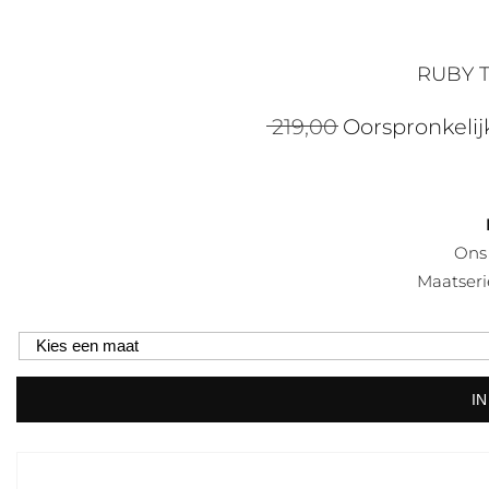
RUBY
219,00
Oorspronkelijk
Ons 
Maatser
I