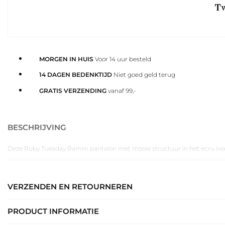
Tw
MORGEN IN HUIS
Voor 14 uur besteld
14 DAGEN BEDENKTIJD
Niet goed geld terug
GRATIS VERZENDING
vanaf 99,-
BESCHRIJVING
Deze Ruby Tuesday Ramm pantalon met mooie structuur in het ecru ivory kl
zakken, wijde broekspijpen en opgestikte zakken op de achterkant. Style 
VERZENDEN EN RETOURNEREN
PRODUCT INFORMATIE