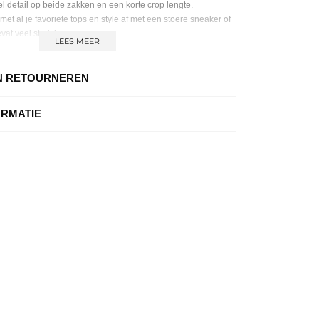
el detail op beide zakken en een korte crop lengte.
t al je favoriete tops en style af met een stoere sneaker of
at veel stretch.
LEES MEER
N RETOURNEREN
ORMATIE