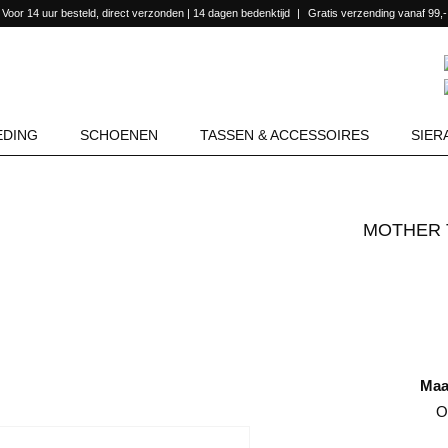
Voor 14 uur besteld, direct verzonden | 14 dagen bedenktijd
Gratis verzending vanaf 99,-
EDING
SCHOENEN
TASSEN & ACCESSOIRES
SIER
MOTHER THE RASCAL ANKLE FLOOD JEANS
Maa
O