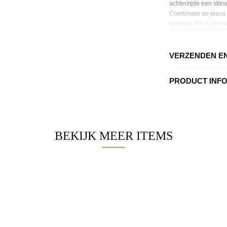
achterzijde een stiks
Combineer de jeans me
sandaal. De jeans bev
VERZENDEN E
PRODUCT INF
BEKIJK MEER ITEMS