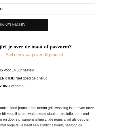
WINKELMAND
jfel je over de maat of pasvorm?
Stel een vraag over dit product
IS
Voor 14 uur besteld
ENKTIJD
Niet goed geld terug
NDING
vanaf 99,-
nkle flood jeans in het denim grijs wassing is een van onze
 bij keep it secret wat bekend staat om de toffe jeans met
 en door stof samenstelling zit de jeans altijd als gegoten.
et hoge taille heeft een slimfit pasvorm, heeft op de