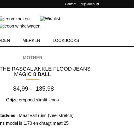
Contact
Mijn account
Producten
zoeken
ADEN
MERKEN
LOOKBOOKS
MOTHER
MAGIC 8 BALL
Prijsklasse:
84,99
-
135,98
84,99
tot
Grijze cropped slimfit jeans
135,98
tadvies |
Maat valt ruim (veel stretch)
ns model is 1.70 en draagt maat 25