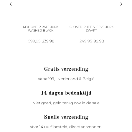
ST RUIT
RE/DONE PIRATE JURK
CLOSED PUFF SLEEVE JURK
CLOSED
ECK
WASHED BLACK
ZWART
pronkelijke
Huidige
Oorspronkelijke
Huidige
Oorspronkelijke
Huidige
60
599,95
239,98
249,95
99,98
2
prijs
prijs
prijs
prijs
prijs
is:
was:
is:
was:
is:
00.
79,60.
599,95.
239,98.
249,95.
99,98.
Gratis verzending
Vanaf 99,- Nederland & België
14 dagen bedenktijd
Niet goed, geld terug ook in de sale
Snelle verzending
Voor 14 uur* besteld, direct verzonden.