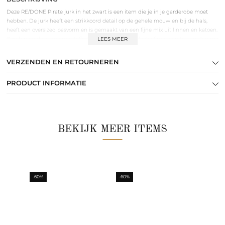
Deze RE/DONE Pirate jurk in het zwart is een item die je in je garderobe moet
hebben. De jurk heeft een strikkoord detail op de gehele mouw en bij de hals,
heeft een oversized pasvorm en is gemaakt van een fijne mix uit linnen en katoen.
Combineer deze jurk met toffe laarzen en maak de look af met een tas van Jerome
LEES MEER
Dreyfuss of Claris Virot.
VERZENDEN EN RETOURNEREN
PRODUCT INFORMATIE
BEKIJK MEER ITEMS
-60%
-60%
-60%