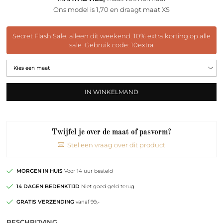
Ons model is 1,70 en draagt maat XS
Secret Flash Sale, alleen dit weekend. 10% extra korting op alle
sale. Gebruik code: 10extra
IN WINKELMAND
Twijfel je over de maat of pasvorm?
Stel een vraag over dit product
MORGEN IN HUIS
Voor 14 uur besteld
14 DAGEN BEDENKTIJD
Niet goed geld terug
GRATIS VERZENDING
vanaf 99,-
BESCHRIJVING