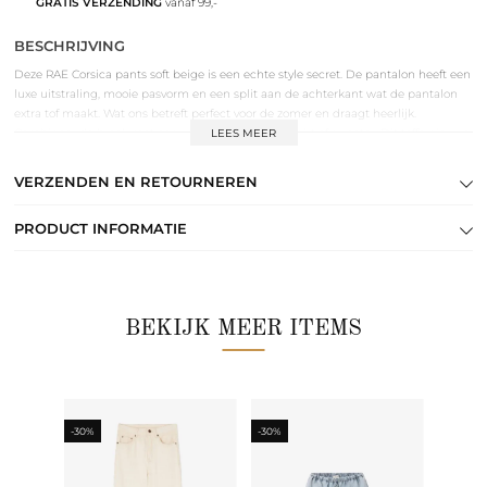
GRATIS VERZENDING
vanaf 99,-
BESCHRIJVING
Deze RAE Corsica pants soft beige is een echte style secret. De pantalon heeft een
luxe uitstraling, mooie pasvorm en een split aan de achterkant wat de pantalon
extra tof maakt. Wat ons betreft perfect voor de zomer en draagt heerlijk.
Combineer de broek met een witte blouse of een shirt of sweater. Dit toffe nieuwe
LEES MEER
merk Rae bij Keep it secret store komt uit België en staat bekend om hun
klassieke silhouetten met een moderne twist.
VERZENDEN EN RETOURNEREN
PRODUCT INFORMATIE
BEKIJK MEER ITEMS
-30%
-30%
-30%