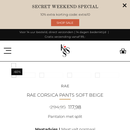
SECRET WEEKEND SPECIAL
10% extra korting code: extra10
SHOP SALE
Voor 14 uur besteld, direct verzonden | 14 dagen bedenktijd
Gratis verzending vanaf 99,-
-60%
RAE
RAE CORSICA PANTS SOFT BEIGE
Oorspronkelijke
Huidige
294,95
117,98
prijs
prijs
was:
is:
Pantalon met split
294,95.
117,98.
Maatadvies |
Maat valt normaal