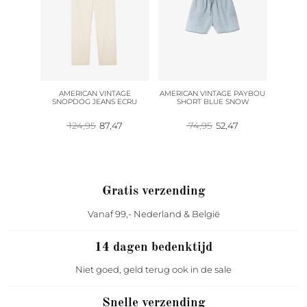
R STICH
AMERICAN VINTAGE
AMERICAN VINTAGE PAYBOU
AMERI
T GREEN
SNOPDOG JEANS ECRU
SHORT BLUE SNOW
SH
pronkelijke
Huidige
Oorspronkelijke
Huidige
Oorspronkelijke
Huidige
96
124,95
87,47
74,95
52,47
prijs
prijs
prijs
prijs
prijs
is:
was:
is:
was:
is:
95.
146,96.
124,95.
87,47.
74,95.
52,47.
Gratis verzending
Vanaf 99,- Nederland & België
14 dagen bedenktijd
Niet goed, geld terug ook in de sale
Snelle verzending