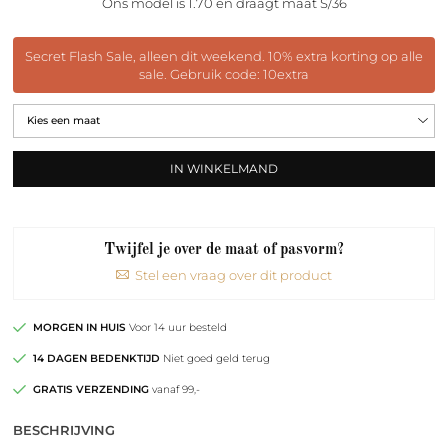
Ons model is 1.70 en draagt maat S/36
Secret Flash Sale, alleen dit weekend. 10% extra korting op alle
sale. Gebruik code: 10extra
IN WINKELMAND
Twijfel je over de maat of pasvorm?
Stel een vraag over dit product
MORGEN IN HUIS
Voor 14 uur besteld
14 DAGEN BEDENKTIJD
Niet goed geld terug
GRATIS VERZENDING
vanaf 99,-
BESCHRIJVING