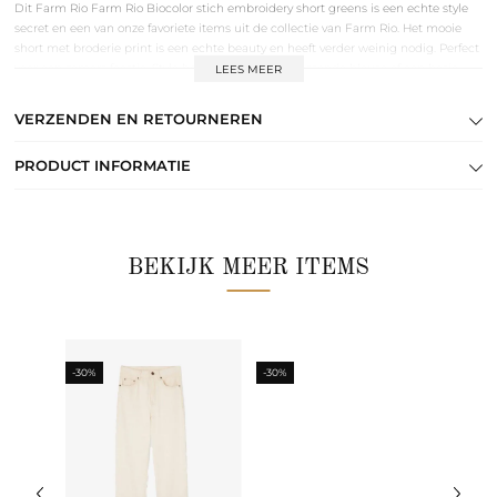
Dit Farm Rio Farm Rio Biocolor stich embroidery short greens is een echte style
secret en een van onze favoriete items uit de collectie van Farm Rio. Het mooie
short met broderie print is een echte beauty en heeft verder weinig nodig. Perfect
voor een zomers feestje. Style het shortmet de bijpassende blouse of een basic
LEES MEER
shirt. Het short heeft een rits, schuifsluiting en steekzakken. Farm Rio is een merk
wat zich kenmerkt door hun rijke prints en meest prachtige afwerking.
VERZENDEN EN RETOURNEREN
PRODUCT INFORMATIE
BEKIJK MEER ITEMS
-30%
-30%
-30%