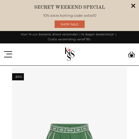
SECRET WEEKEND SPECIAL
10% extra korting code: extra10
SHOP SALE
Voor 14 uur besteld, direct verzonden | 14 dagen bedenktijd
Gratis verzending vanaf 99,-
-30%