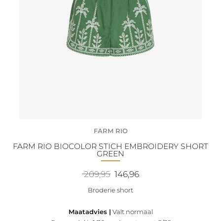
FARM RIO
FARM RIO BIOCOLOR STICH EMBROIDERY SHORT
GREEN
Oorspronkelijke
Huidige
209,95
146,96
prijs
prijs
was:
is:
Broderie short
209,95.
146,96.
Maatadvies |
Valt normaal