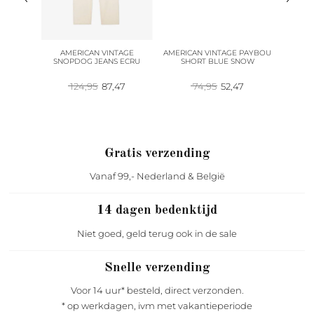
R STICH
AMERICAN VINTAGE
AMERICAN VINTAGE PAYBOU
AMERI
T GREEN
SNOPDOG JEANS ECRU
SHORT BLUE SNOW
SH
pronkelijke
Huidige
Oorspronkelijke
Huidige
Oorspronkelijke
Huidige
96
124,95
87,47
74,95
52,47
prijs
prijs
prijs
prijs
prijs
is:
was:
is:
was:
is:
95.
146,96.
124,95.
87,47.
74,95.
52,47.
Gratis verzending
Vanaf 99,- Nederland & België
14 dagen bedenktijd
Niet goed, geld terug ook in de sale
Snelle verzending
Voor 14 uur* besteld, direct verzonden.
* op werkdagen, ivm met vakantieperiode