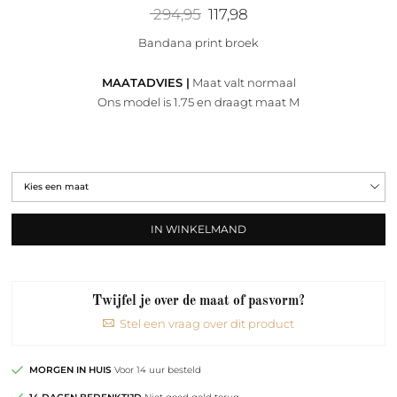
Oorspronkelijke
Huidige
294,95
117,98
prijs
prijs
was:
is:
Bandana print broek
294,95.
117,98.
MAATADVIES |
Maat valt normaal
Ons model is 1.75 en draagt maat M
IN WINKELMAND
Twijfel je over de maat of pasvorm?
Stel een vraag over dit product
MORGEN IN HUIS
Voor 14 uur besteld