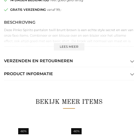
14 DAGEN BEDENKTIJD
Niet goed geld terug
GRATIS VERZENDING
vanaf 99,-
BESCHRIJVING
Deze Pinko Spirito pantalon twill brunt brown is een echte style secret en een van
onze favo items. Combineer er een blouse over en een blazer voor het ultieme
effect, ook altijd goed met een basic shirt. De broek valt normaal van maat en is
gemaakt van 100% viscose. Pinko is een nieuw merk in onze Secret brand list. Dit
LEES MEER
Italiaanse merk is niet weg te denken uit de fashion markt en is bezig met een
comeback. Wij vielen als een blok voor de creatieve stijlvolle stuks uit de collectie
VERZENDEN EN RETOURNEREN
en de vrouwelijke pasvormen.
PRODUCT INFORMATIE
BEKIJK MEER ITEMS
-60%
-60%
-60%