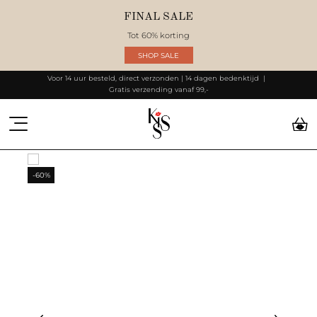
FINAL SALE
Tot 60% korting
SHOP SALE
Voor 14 uur besteld, direct verzonden | 14 dagen bedenktijd
Gratis verzending vanaf 99,-
-60%