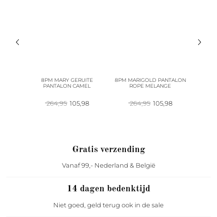
ALON
8PM MARY GERUITE
8PM MARIGOLD PANTALON
PINKO
GE
PANTALON CAMEL
ROPE MELANGE
TWI
pronkelijke
Huidige
Oorspronkelijke
Huidige
Oorspronkelijke
Huidige
98
264,95
105,98
264,95
105,98
2
prijs
prijs
prijs
prijs
prijs
is:
was:
is:
was:
is:
95.
113,98.
264,95.
105,98.
264,95.
105,98.
Gratis verzending
Vanaf 99,- Nederland & België
14 dagen bedenktijd
Niet goed, geld terug ook in de sale