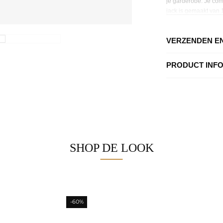
je garderobe. Je comb
jack is gemaakt van 
Draag dit jack over a
paar toffe sneakers o
VERZENDEN E
PRODUCT INF
SHOP DE LOOK
-60%