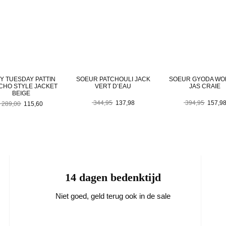
Y TUESDAY PATTIN
SOEUR PATCHOULI JACK
SOEUR GYODA WO
CHO STYLE JACKET
VERT D’EAU
JAS CRAIE
BEIGE
Oorspronkelijke
Huidige
Oorspro
344,95
137,98
394,95
157,9
Oorspronkelijke
Huidige
289,00
115,60
prijs
prijs
prijs
prijs
prijs
was:
is:
was:
was:
is:
344,95.
137,98.
394,95
289,00.
115,60.
14 dagen bedenktijd
Niet goed, geld terug ook in de sale