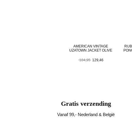
AMERICAN VINTAGE
RUB
UZATOWN JACKET OLIVE
PON
Oorspronkelijke
Huidige
184,95
129,46
prijs
prijs
was:
is:
184,95.
129,46.
Gratis verzending
Vanaf 99,- Nederland & België