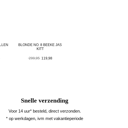
LLEN
BLONDE NO. 8 BEEKE JAS
KITT
nkelijke
Huidige
Oorspronkelijke
Huidige
8
299,95
119,98
prijs
prijs
prijs
is:
was:
is:
.
157,98.
299,95.
119,98.
Snelle verzending
Voor 14 uur* besteld, direct verzonden.
* op werkdagen, ivm met vakantieperiode