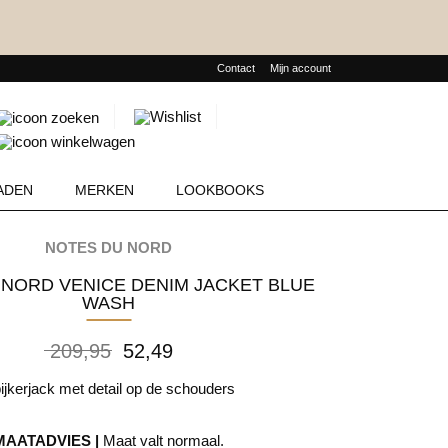
Contact
Mijn account
Producten
zoeken
ADEN
MERKEN
LOOKBOOKS
NOTES DU NORD
WASH
Oorspronkelijke
Huidige
209,95
52,49
prijs
prijs
was:
is:
ijkerjack met detail op de schouders
209,95.
52,49.
MAATADVIES |
Maat valt normaal.