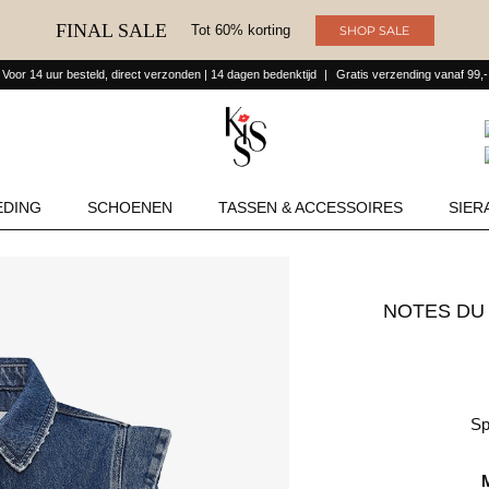
FINAL SALE
Tot 60% korting
SHOP SALE
Voor 14 uur besteld, direct verzonden | 14 dagen bedenktijd
Gratis verzending vanaf 99,-
EDING
SCHOENEN
TASSEN & ACCESSOIRES
SIER
NOTES DU NORD VENICE DENIM JACKET BLUE
Sp