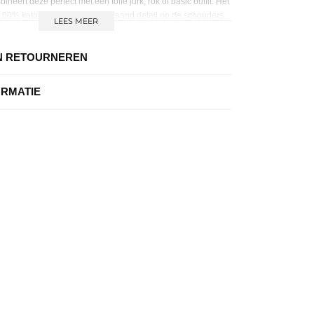
ineert deze perfect met een toffe jurk, rok of basic outfit. Het
100% katoen en heeft een uitstaand detail op de schouders.
LEES MEER
l je favoriete outfits en maak de look compleet door er een
f enkellaarsjes onder te dragen.
N RETOURNEREN
ORMATIE