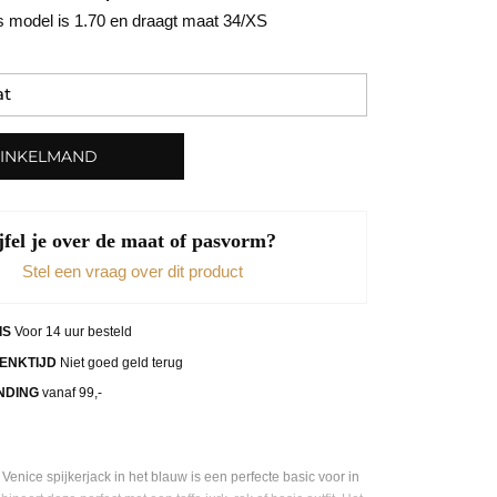
 model is 1.70 en draagt maat 34/XS
WINKELMAND
jfel je over de maat of pasvorm?
Stel een vraag over dit product
IS
Voor 14 uur besteld
ENKTIJD
Niet goed geld terug
NDING
vanaf 99,-
enice spijkerjack in het blauw is een perfecte basic voor in