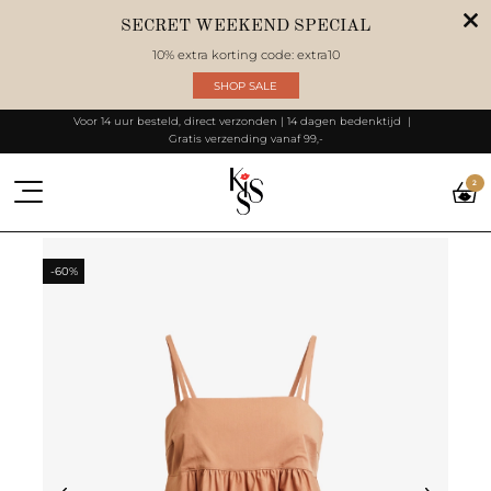
SECRET WEEKEND SPECIAL
10% extra korting code: extra10
SHOP SALE
Voor 14 uur besteld, direct verzonden | 14 dagen bedenktijd
Gratis verzending vanaf 99,-
2
-60%