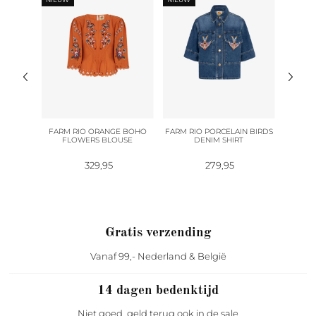
TRIAN
FARM RIO ORANGE BOHO
FARM RIO PORCELAIN BIRDS
MARC
E
FLOWERS BLOUSE
DENIM SHIRT
L
329,95
279,95
1
Gratis verzending
Vanaf 99,- Nederland & België
14 dagen bedenktijd
Niet goed, geld terug ook in de sale