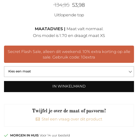
Oorspronkelijke
Huidige
134,95
53,98
prijs
prijs
was:
is:
Uitlopende top
134,95.
53,98.
MAATADVIES |
Maat valt normaal.
Ons model is 1.70 en draagt maat XS
Secret Flash Sale, alleen dit weekend. 10% extra korting op alle
sale. Gebruik code: 10extra
IN WINKELMAND
Twijfel je over de maat of pasvorm?
Stel een vraag over dit product
MORGEN IN HUIS
Voor 14 uur besteld