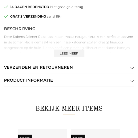
14 DAGEN BEDENKTIJD
Niet goed geld terug
GRATIS VERZENDING
vanaf 99,-
BESCHRIJVING
Deze Rabens Saloner Ebba top in een mooie nougat kleur is een perfecte top voor
in de zomer. Het is gemaakt van een frisse katoenen stof en draagt hierdoor
aangenaam op de huid. De top heeft een prachtig silhouet met dunne bandjes
en een uitlopende, luchtige pasvorm. Het is een tijdloos item waardoor het een
LEES MEER
go-to-piece is voor vele zomers die gaan komen. Style het met bijvoorbeeld een
toffe short en maak je look compleet met een paar slippers en een mooie tas.
VERZENDEN EN RETOURNEREN
PRODUCT INFORMATIE
BEKIJK MEER ITEMS
NIEUW
NIEUW
-60%