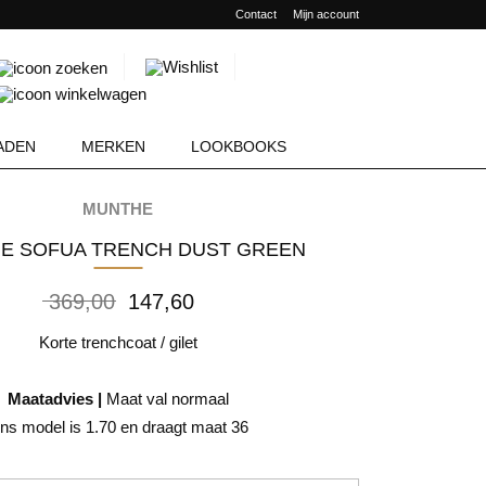
Contact
Mijn account
Producten
zoeken
ADEN
MERKEN
LOOKBOOKS
MUNTHE
HE SOFUA TRENCH DUST GREEN
Oorspronkelijke
Huidige
369,00
147,60
prijs
prijs
was:
is:
Korte trenchcoat / gilet
369,00.
147,60.
Maatadvies |
Maat val normaal
ns model is 1.70 en draagt maat 36