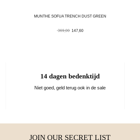
MUNTHE SOFUA TRENCH DUST GREEN
Oorspronkelijke
Huidige
369,00
147,60
prijs
prijs
was:
is:
369,00.
147,60.
14 dagen bedenktijd
Niet goed, geld terug ook in de sale
JOIN OUR SECRET LIST