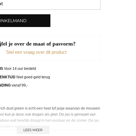
WINKELMAND
jfel je over de maat of pasvorm?
Stel een vraag over dit product
IS
Voor 14 uur besteld
ENKTIJD
Niet goed geld terug
NDING
vanaf 99,-
ch dust green is echt een heel tof jasje waarvan de mouwen
door kun je deze ook dragen als gilet. De jas is gemaakt van
atoen wat heerlijk draagt in het voorjaar en de zomer. De jas
kzakken en een taille riem.
LEES MEER