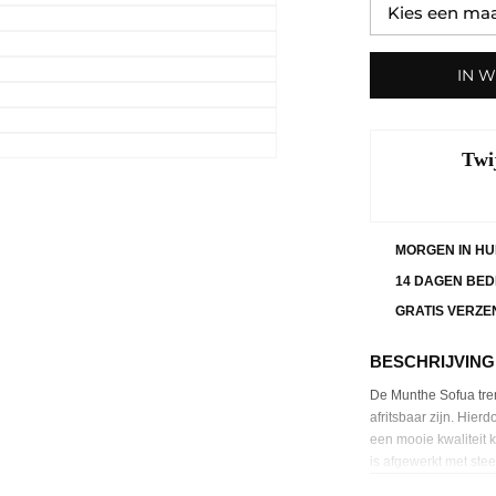
IN 
Twi
MORGEN IN HU
14 DAGEN BED
GRATIS VERZE
BESCHRIJVING
De Munthe Sofua tren
afritsbaar zijn. Hier
een mooie kwaliteit k
is afgewerkt met stee