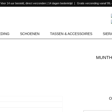
Voor 14 uur besteld, direct verzonden | 14 dagen bedenktijd
Gratis verzending vanaf 99,-
EDING
SCHOENEN
TASSEN & ACCESSOIRES
SIER
MUNT
O