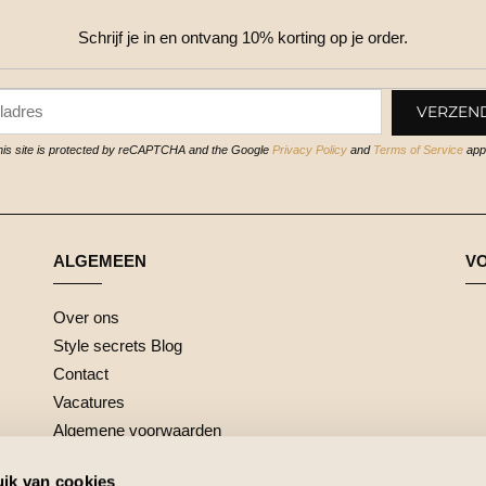
Schrijf je in en ontvang 10% korting op je order.
his site is protected by reCAPTCHA and the Google
Privacy Policy
and
Terms of Service
appl
ALGEMEEN
V
Over ons
Style secrets Blog
Contact
Vacatures
Algemene voorwaarden
ik van cookies