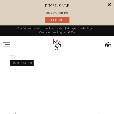
FINAL SALE
Tot 60% korting
SHOP SALE
Voor 14 uur besteld, direct verzonden | 14 dagen bedenktijd
Gratis verzending vanaf 99,-
BACK IN STOCK