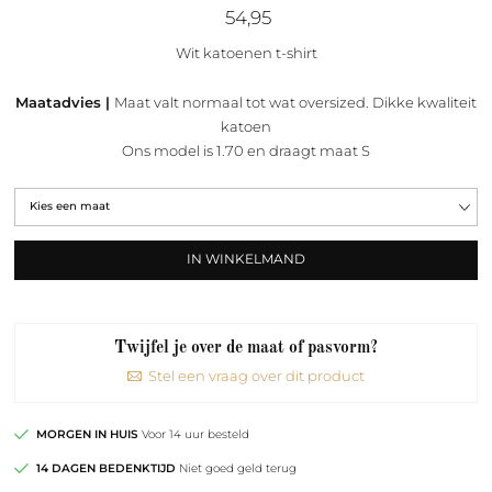
54,95
Wit katoenen t-shirt
Maatadvies |
Maat valt normaal tot wat oversized. Dikke kwaliteit
katoen
Ons model is 1.70 en draagt maat S
IN WINKELMAND
Twijfel je over de maat of pasvorm?
Stel een vraag over dit product
MORGEN IN HUIS
Voor 14 uur besteld
14 DAGEN BEDENKTIJD
Niet goed geld terug