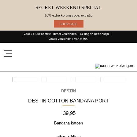
SECRET WEEKEND SPECIAL
10% extra korting code: extra10
SHOP SALE
Voor 14 uur besteld, direct verzonden | 14 dagen bedenktijd
Gratis verzending vanaf 99,-
Producten
zoeken
DESTIN
DESTIN COTTON BANDANA PORT
39,95
Bandana katoen
59cm x 59cm