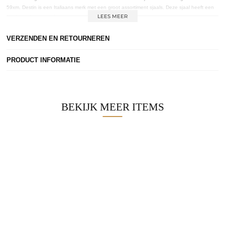
59xm. Destin is een Italiaans merk met een groot assortiment sjaals. Deze sjaal heeft een
bordeaux/bruine ondertoon.
LEES MEER
VERZENDEN EN RETOURNEREN
PRODUCT INFORMATIE
BEKIJK MEER ITEMS