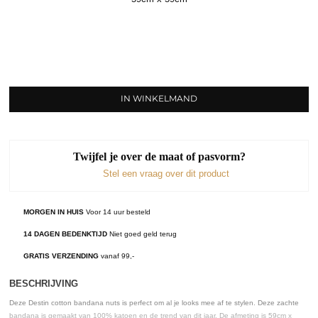
IN WINKELMAND
Twijfel je over de maat of pasvorm?
Stel een vraag over dit product
MORGEN IN HUIS
Voor 14 uur besteld
14 DAGEN BEDENKTIJD
Niet goed geld terug
GRATIS VERZENDING
vanaf 99,-
BESCHRIJVING
Deze Destin cotton bandana nuts is perfect om al je looks mee af te stylen. Deze zachte
bandana is gemaakt van 100% katoen en de trend van dit jaar. De afmeting is 59cm x