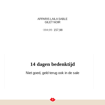
APPARIS LAILA SABLE
GILET NOIR
Oorspronkelijke
Huidige
394,95
157,98
prijs
prijs
was:
is:
394,95.
157,98.
14 dagen bedenktijd
Niet goed, geld terug ook in de sale