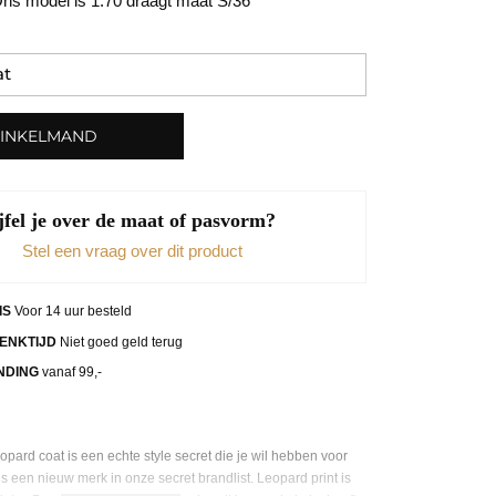
ns model is 1.70 draagt maat S/36
WINKELMAND
jfel je over de maat of pasvorm?
Stel een vraag over dit product
IS
Voor 14 uur besteld
ENKTIJD
Niet goed geld terug
NDING
vanaf 99,-
opard coat is een echte style secret die je wil hebben voor
is een nieuw merk in onze secret brandlist. Leopard print is