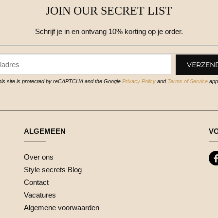
JOIN OUR SECRET LIST
Schrijf je in en ontvang 10% korting op je order.
his site is protected by reCAPTCHA and the Google
Privacy Policy
and
Terms of Service
appl
ALGEMEEN
V
Over ons
Style secrets Blog
Contact
Vacatures
Algemene voorwaarden