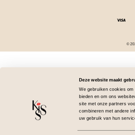
© 202
Close
this
module
Final Sale
Deze website maakt gebru
We gebruiken cookies om c
Tot 60% korting
bieden en om ons websitev
site met onze partners vo
Shop sale
combineren met andere inf
uw gebruik van hun servic