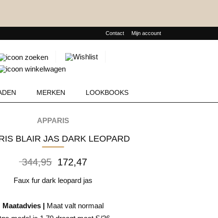
Contact
Mijn account
Producten
zoeken
ADEN
MERKEN
LOOKBOOKS
APPARIS
ARIS BLAIR JAS DARK LEOPARD
Oorspronkelijke
Huidige
344,95
172,47
prijs
prijs
was:
is:
Faux fur dark leopard jas
344,95.
172,47.
Maatadvies |
Maat valt normaal