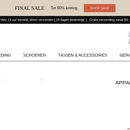
FINAL SALE
Tot 60% korting
SHOP SALE
Voor 14 uur besteld, direct verzonden | 14 dagen bedenktijd
Gratis verzending vanaf 99,-
EDING
SCHOENEN
TASSEN & ACCESSOIRES
SIER
APP