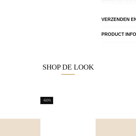
de trend voor deze wi
een blinde drukkerss
en de lengte van de j
VERZENDEN E
PRODUCT INF
SHOP DE LOOK
-60%