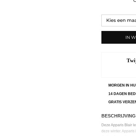
O
IN 
Twi
MORGEN IN HU
14 DAGEN BED
GRATIS VERZE
BESCHRIJVING
Deze Apparis Blair le
deze winter. Apparis 