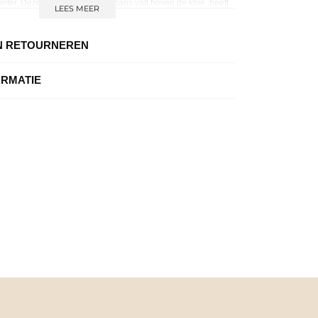
nter. Deze faux fur jas van Apparis valt boven de knie, heeft
LEES MEER
luiting, steekzakken en valt normaal van maat. Door de print
as is dit echt een eyecatcher dit najaar.
N RETOURNEREN
ORMATIE