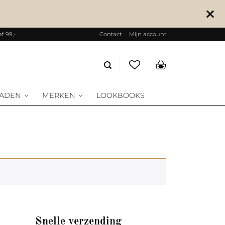
f 99,-
Contact
Mijn account
Producten
zoeken
RADEN
MERKEN
LOOKBOOKS
Snelle verzending