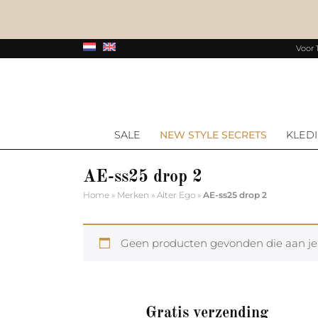
Voor 
SALE
NEW STYLE SECRETS
KLED
AE-ss25 drop 2
Home
»
Merken
»
Alter Ego
»
AE-ss25 drop 2
Geen producten gevonden die aan je 
Gratis verzending