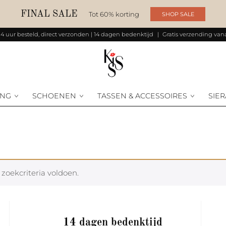
FINAL SALE
Tot 60% korting
SHOP SALE
14 uur besteld, direct verzonden | 14 dagen bedenktijd
Gratis verzending vana
ING
SCHOENEN
TASSEN & ACCESSOIRES
SIE
zoekcriteria voldoen.
14 dagen bedenktijd