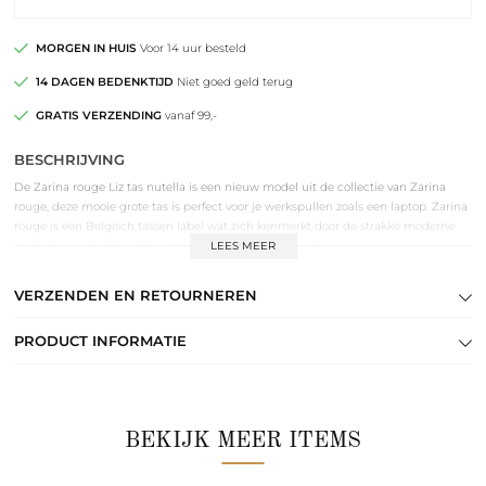
MORGEN IN HUIS
Voor 14 uur besteld
14 DAGEN BEDENKTIJD
Niet goed geld terug
GRATIS VERZENDING
vanaf 99,-
BESCHRIJVING
De Zarina rouge Liz tas nutella is een nieuw model uit de collectie van Zarina
rouge, deze mooie grote tas is perfect voor je werkspullen zoals een laptop. Zarina
rouge is een Belgisch tassen label wat zich kenmerkt door de strakke moderne
modellen in glad leer. De tassen maken iedere look af.
LEES MEER
VERZENDEN EN RETOURNEREN
PRODUCT INFORMATIE
BEKIJK MEER ITEMS