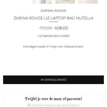
ZARINA ROUGE
ZARINA ROUGE LIZ LAPTOP BAG NUTELLA
Oorspronkelijke
Huidige
510,00
408,00
prijs
prijs
was:
is:
Liz laptop tas nutella
510,00.
408,00.
Handgemaakt in Italy van Italiaans leer.
IN WINKELMAND
Twijfel je over de maat of pasvorm?
Stel een vraag over dit product