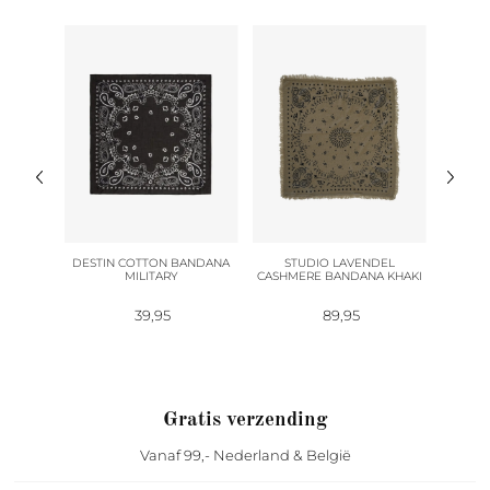
ANDANA
DESTIN COTTON BANDANA
STUDIO LAVENDEL
ST
MILITARY
CASHMERE BANDANA KHAKI
CASHM
39,95
89,95
Gratis verzending
Vanaf 99,- Nederland & België