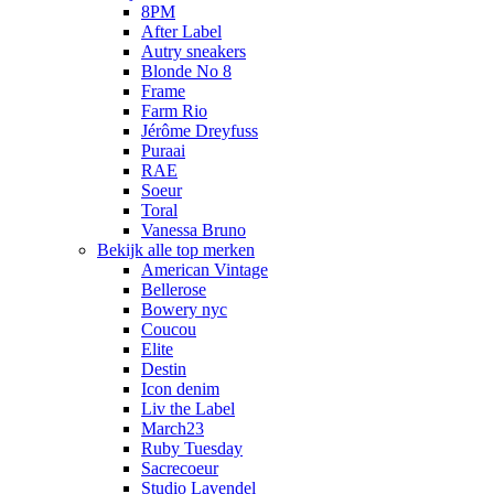
8PM
After Label
Autry sneakers
Blonde No 8
Frame
Farm Rio
Jérôme Dreyfuss
Puraai
RAE
Soeur
Toral
Vanessa Bruno
Bekijk alle top merken
American Vintage
Bellerose
Bowery nyc
Coucou
Elite
Destin
Icon denim
Liv the Label
March23
Ruby Tuesday
Sacrecoeur
Studio Lavendel