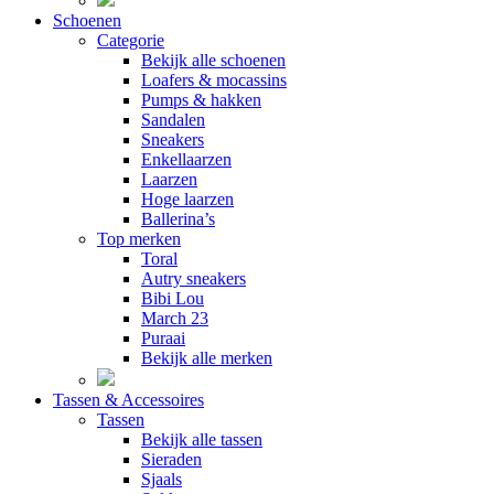
Schoenen
Categorie
Bekijk alle schoenen
Loafers & mocassins
Pumps & hakken
Sandalen
Sneakers
Enkellaarzen
Laarzen
Hoge laarzen
Ballerina’s
Top merken
Toral
Autry sneakers
Bibi Lou
March 23
Puraai
Bekijk alle merken
Tassen & Accessoires
Tassen
Bekijk alle tassen
Sieraden
Sjaals