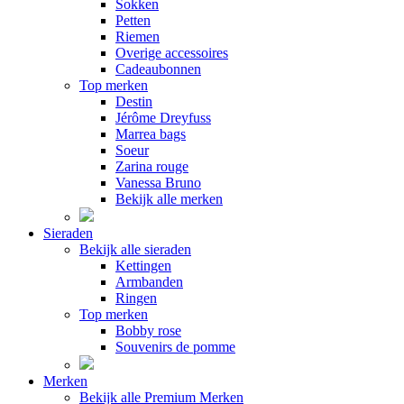
Sokken
Petten
Riemen
Overige accessoires
Cadeaubonnen
Top merken
Destin
Jérôme Dreyfuss
Marrea bags
Soeur
Zarina rouge
Vanessa Bruno
Bekijk alle merken
Sieraden
Bekijk alle sieraden
Kettingen
Armbanden
Ringen
Top merken
Bobby rose
Souvenirs de pomme
Merken
Bekijk alle Premium Merken