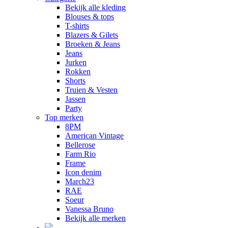
Bekijk alle kleding
Blouses & tops
T-shirts
Blazers & Gilets
Broeken & Jeans
Jeans
Jurken
Rokken
Shorts
Truien & Vesten
Jassen
Party
Top merken
8PM
American Vintage
Bellerose
Farm Rio
Frame
Icon denim
March23
RAE
Soeur
Vanessa Bruno
Bekijk alle merken