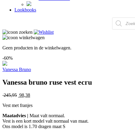
Lookbooks
Producten
zoeken
Geen producten in de winkelwagen.
-60%
Vanessa Bruno
Vanessa bruno ruse vest ecru
245,95
Oorspronkelijke
98,38
Huidige
prijs
prijs
Vest met franjes
was:
is:
245,95.
98,38.
Maatadvies |
Maat valt normaal.
Vest is een kort model valt normaal van maat.
Ons model is 1.70 dragen maat S