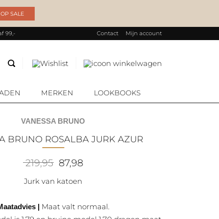
OP SALE
f 99,-
Contact
Mijn account
Producten
zoeken
RADEN
MERKEN
LOOKBOOKS
VANESSA BRUNO
SA BRUNO ROSALBA JURK AZUR
Oorspronkelijke
Huidige
219,95
87,98
prijs
prijs
was:
is:
Jurk van katoen
219,95.
87,98.
Maat valt normaal.
Maatadvies |