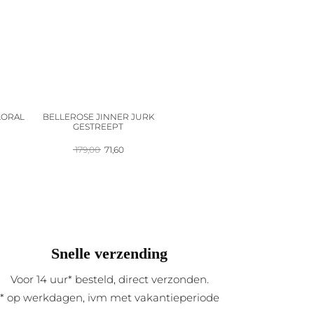
LORAL
BELLEROSE JINNER JURK
GESTREEPT
onkelijke
Huidige
Oorspronkelijke
Huidige
179,00
71,60
prijs
prijs
prijs
is:
was:
is:
223,96.
179,00.
71,60.
Snelle verzending
Voor 14 uur* besteld, direct verzonden.
* op werkdagen, ivm met vakantieperiode