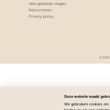
Veel gestelde vragen
Retourneren
Privacy policy
© 2026 
Close
this
module
Secret Flash Sale
10% extra korting
Deze website maakt gebru
Alleen dit weekend geldig
We gebruiken cookies om c
Code: 10extra
bieden en om ons websitev