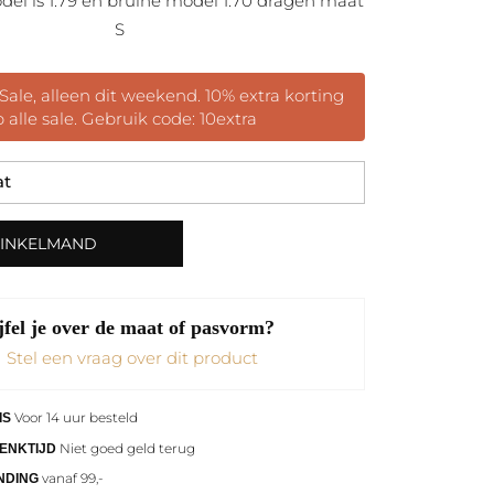
el is 1.79 en bruine model 1.70 dragen maat
S
Sale, alleen dit weekend. 10% extra korting
 alle sale. Gebruik code: 10extra
WINKELMAND
jfel je over de maat of pasvorm?
Stel een vraag over dit product
Voor 14 uur besteld
IS
Niet goed geld terug
ENKTIJD
vanaf 99,-
NDING