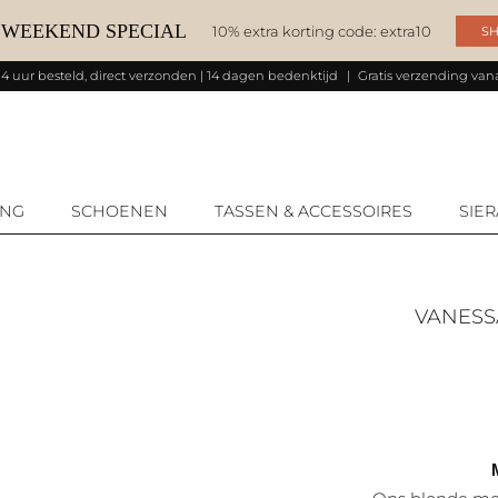
 WEEKEND SPECIAL
10% extra korting code: extra10
SH
14 uur besteld, direct verzonden | 14 dagen bedenktijd
Gratis verzending vana
ING
SCHOENEN
TASSEN & ACCESSOIRES
SIE
VANES