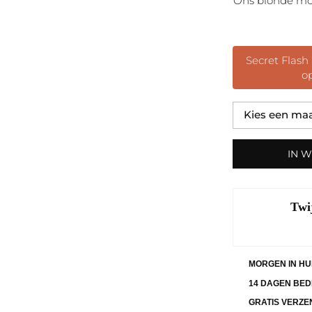
Ons blonde mod
Secret Flash 
op
IN 
Twi
MORGEN IN HU
14 DAGEN BED
GRATIS VERZE