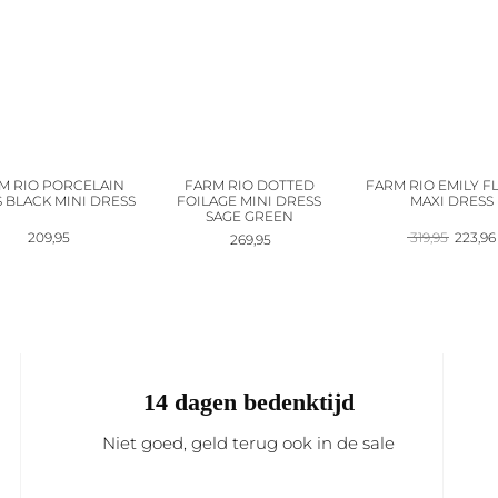
M RIO PORCELAIN
FARM RIO DOTTED
FARM RIO EMILY F
 BLACK MINI DRESS
FOILAGE MINI DRESS
MAXI DRESS
SAGE GREEN
Oorspr
209,95
319,95
223,96
269,95
prijs
was:
319,95.
14 dagen bedenktijd
Niet goed, geld terug ook in de sale