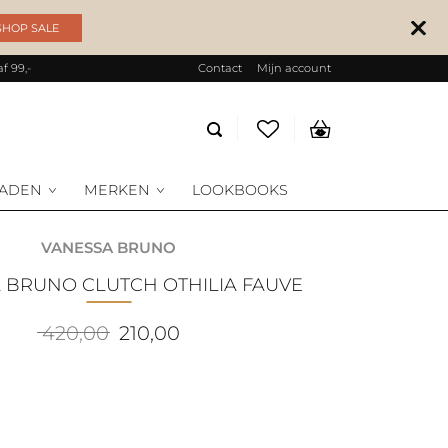
SHOP SALE
f 99,-
Contact
Mijn account
Producten
zoeken
RADEN
MERKEN
LOOKBOOKS
VANESSA BRUNO
A BRUNO CLUTCH OTHILIA FAUVE
Oorspronkelijke
Huidige
420,00
210,00
prijs
prijs
was:
is:
420,00.
210,00.