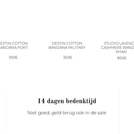
ESTIN COTTON
DESTIN COTTON
STUDIO LAVEN
ANDANA PORT
BANDANA MILITARY
CASHMERE BAN
KHAKI
39,95
39,95
89,95
14 dagen bedenktijd
Niet goed, geld terug ook in de sale