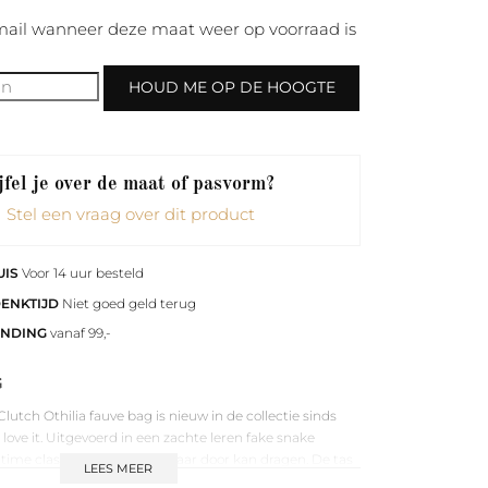
ail wanneer deze maat weer op voorraad is
HOUD ME OP DE HOOGTE
fel je over de maat of pasvorm?
Stel een vraag over dit product
UIS
Voor 14 uur besteld
DENKTIJD
Niet goed geld terug
ENDING
vanaf 99,-
G
utch Othilia fauve bag is nieuw in de collectie sinds
 love it. Uitgevoerd in een zachte leren fake snake
ltime classic die je het hele jaar door kan dragen. De tas
LEES MEER
de binnenkant + een extra vak met rits.