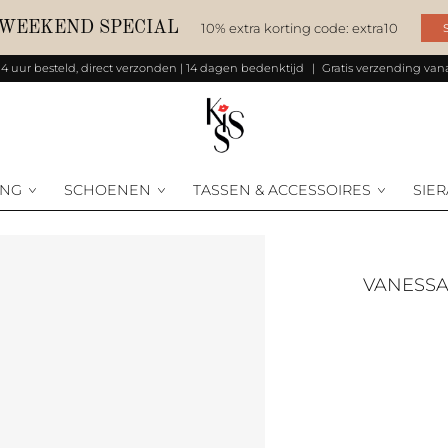
 WEEKEND SPECIAL
10% extra korting code: extra10
14 uur besteld, direct verzonden | 14 dagen bedenktijd
Gratis verzending vana
ING
SCHOENEN
TASSEN & ACCESSOIRES
SIE
VANESS