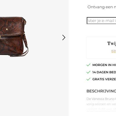
Ontvang een m
Twij
MORGEN IN H
14 DAGEN BE
GRATIS VERZ
BESCHRIJVIN
De Vanessa Bruno Cl
vorig seizoen en we
variant. Echt een al
heeft 3 vakken aan 