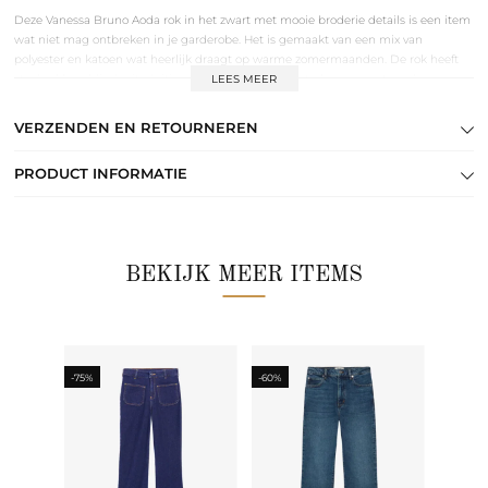
Deze Vanessa Bruno Aoda rok in het zwart met mooie broderie details is een item
wat niet mag ontbreken in je garderobe. Het is gemaakt van een mix van
polyester en katoen wat heerlijk draagt op warme zomermaanden. De rok heeft
steekzakken, blinde ritssluiting aan de achterzijde, stroken voor extra volume en
LEES MEER
broderie stroken met opengewerkte details. Combineer de rok met een basic shirt
of top en style het af met sneaker of hak en een set sieraden.
VERZENDEN EN RETOURNEREN
PRODUCT INFORMATIE
BEKIJK MEER ITEMS
-75%
-60%
-60%