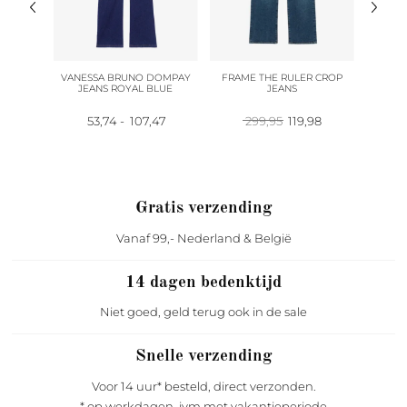
LY ROK
VANESSA BRUNO DOMPAY
FRAME THE RULER CROP
COLLE
JEANS ROYAL BLUE
JEANS
J
pronkelijke
Huidige
Prijsklasse:
Oorspronkelijke
Huidige
8
53,74
-
107,47
299,95
119,98
4
prijs
53,74
prijs
prijs
is:
tot
was:
is:
95.
85,98.
107,47
299,95.
119,98.
Gratis verzending
Vanaf 99,- Nederland & België
14 dagen bedenktijd
Niet goed, geld terug ook in de sale
Snelle verzending
Voor 14 uur* besteld, direct verzonden.
* op werkdagen, ivm met vakantieperiode