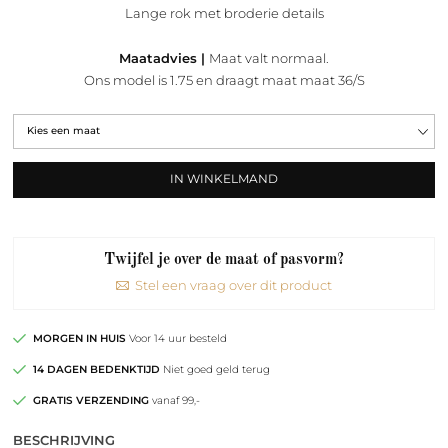
was:
is:
Lange rok met broderie details
354,95.
141,98.
Maatadvies |
Maat valt normaal.
Ons model is 1.75 en draagt maat maat 36/S
IN WINKELMAND
Twijfel je over de maat of pasvorm?
Stel een vraag over dit product
MORGEN IN HUIS
Voor 14 uur besteld
14 DAGEN BEDENKTIJD
Niet goed geld terug
GRATIS VERZENDING
vanaf 99,-
BESCHRIJVING