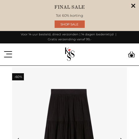
FINAL SALE
Tot 60% korting
SHOP SALE
Voor 14 uur besteld, direct verzonden | 14 dagen bedenktijd
Gratis verzending vanaf 99,-
-60%