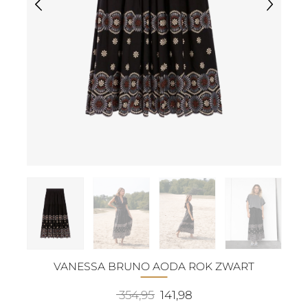
VANESSA BRUNO AODA ROK ZWART
Oorspronkelijke
Huidige
354,95
141,98
prijs
prijs