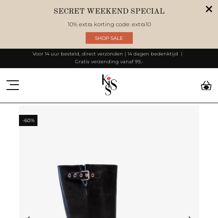
SECRET WEEKEND SPECIAL
10% extra korting code: extra10
SHOP SALE
Voor 14 uur besteld, direct verzonden | 14 dagen bedenktijd
Gratis verzending vanaf 99,-
-60%