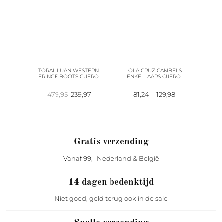
TORAL LUAN WESTERN
LOLA CRUZ CAMBELS
FRINGE BOOTS CUERO
ENKELLAARS CUERO
Oorspronkelijke
Huidige
Prijsklasse:
479,95
239,97
81,24
-
129,98
prijs
prijs
81,24
was:
is:
tot
479,95.
239,97.
129,98
Gratis verzending
Vanaf 99,- Nederland & België
14 dagen bedenktijd
Niet goed, geld terug ook in de sale