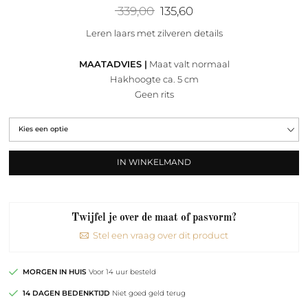
Oorspronkelijke
Huidige
339,00
135,60
prijs
prijs
was:
is:
Leren laars met zilveren details
339,00.
135,60.
MAATADVIES |
Maat valt normaal
Hakhoogte ca. 5 cm
Geen rits
IN WINKELMAND
Twijfel je over de maat of pasvorm?
Stel een vraag over dit product
MORGEN IN HUIS
Voor 14 uur besteld
14 DAGEN BEDENKTIJD
Niet goed geld terug