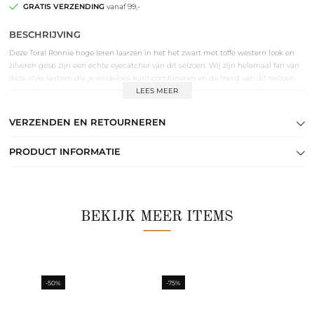
GRATIS VERZENDING
vanaf 99,-
BESCHRIJVING
Deze Toral Ronnie hoge leren laarzen in het het zwart met toffe western look en
zilveren gesp zijn een echte eyecatcher van dit seizoen. Wij zijn helemaal fan van
deze style laarzen die je eindeloos kunt combineren en de trend van dit seizoen
zijn. De laarzen hebben een vierkante neus, schachthoogte in maat 38 van ca. 40
LEES MEER
cm, stiksel details, blok hak van ca. 5 cm en toffe zilveren gesp die je kunt
verstellen. Combineer de laarzen met al je favoriete items.
VERZENDEN EN RETOURNEREN
PRODUCT INFORMATIE
BEKIJK MEER ITEMS
-50%
-75%