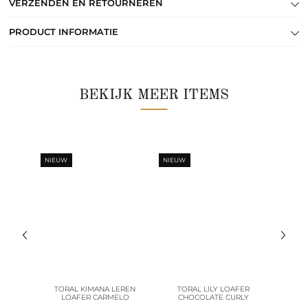
VERZENDEN EN RETOURNEREN
PRODUCT INFORMATIE
BEKIJK MEER ITEMS
NIEUW
NIEUW
NIEUW
 LOAFER
TORAL KIMANA LEREN
TORAL LILY LOAFER
TORA
LOAFER CARMELO
CHOCOLATE CURLY