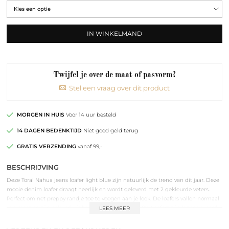
IN WINKELMAND
Twijfel je over de maat of pasvorm?
Stel een vraag over dit product
MORGEN IN HUIS
Voor 14 uur besteld
14 DAGEN BEDENKTIJD
Niet goed geld terug
GRATIS VERZENDING
vanaf 99,-
BESCHRIJVING
Deze Toral Nahua jeans loafer light blue zijn natuurlijk de trend van dit jaar. Deze
mooie denim loafer draagt heerlijk en wordt geleverd met 2 gekleurde veters.
Perfect om net preppy randje toe te voegen aan je look. De loafers vallen normaal
van maat en zijn ook verkrijgbaar in donker denim. De Loafers zijn leder gevoerd.
LEES MEER
Tof onder zowel een wijdere broek als een cropped jeans.