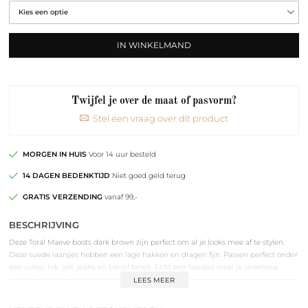
IN WINKELMAND
Twijfel je over de maat of pasvorm?
Stel een vraag over dit product
MORGEN IN HUIS
Voor 14 uur besteld
14 DAGEN BEDENKTIJD
Niet goed geld terug
GRATIS VERZENDING
vanaf 99,-
BESCHRIJVING
Deze Toral Maeve boots dark brown zijn perfect om al je looks mee af te stylen.
Deze suede laarsjes hebben een lage hakken en dragen fijn. Passen perfect onder
een jurkje, rok, jort, jeans en barrel broek. Echt een laarsjes waar je jarenlang
plezier van hebt. De laarsjes zijn leer gevoerd.
LEES MEER