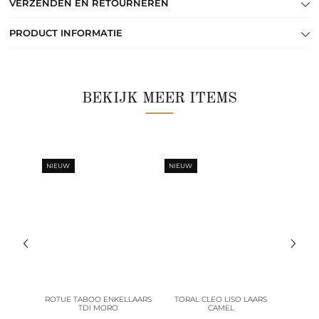
VERZENDEN EN RETOURNEREN
PRODUCT INFORMATIE
BEKIJK MEER ITEMS
NIEUW
NIEUW
NIEUW
ELLAARS
ROTUE TABOO ENKELLAARS
TORAL CLEO LISO LAARS
TOR
MEL
TDI MORO
CAMEL