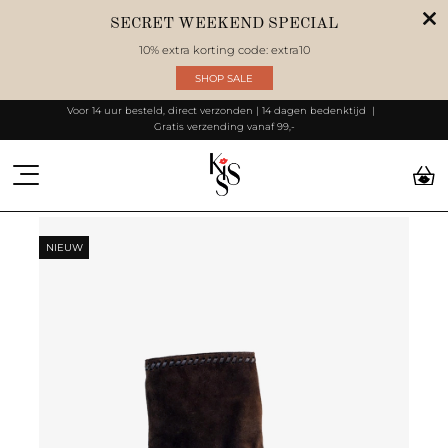
SECRET WEEKEND SPECIAL
10% extra korting code: extra10
SHOP SALE
Voor 14 uur besteld, direct verzonden | 14 dagen bedenktijd
Gratis verzending vanaf 99,-
NIEUW