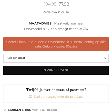
Oorspronkelijke
Huidige
194,95
77,98
prijs
prijs
was:
is:
Zijde mix blouse
194,95.
77,98.
MAATADVIES |
Maat valt normaal
Ons model is 1.70 en draagt maat XS/34
Secret Flash Sale, alleen dit weekend. 10% extra korting op alle
sale. Gebruik code: 10extra
IN WINKELMAND
Twijfel je over de maat of pasvorm?
Stel een vraag over dit product
MORGEN IN HUIS
Voor 14 uur besteld