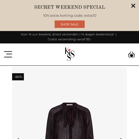
SECRET WEEKEND SPECIAL
10% extra korting code: extra10
SHOP SALE
Voor 14 uur besteld, direct verzonden | 14 dagen bedenktijd
Gratis verzending vanaf 99,-
-60%