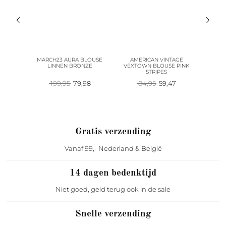
E BOHO
MARCH23 AURA BLOUSE
AMERICAN VINTAGE
AMERIC
USE
LINNEN BRONZE
VEXTOWN BLOUSE PINK
BLO
STRIPES
Oorspronkelijke
Huidige
Oorspronkelijke
Huidige
199,95
79,98
84,95
59,47
1
prijs
prijs
prijs
prijs
was:
is:
was:
is:
199,95.
79,98.
84,95.
59,47.
Gratis verzending
Vanaf 99,- Nederland & België
14 dagen bedenktijd
Niet goed, geld terug ook in de sale
Snelle verzending