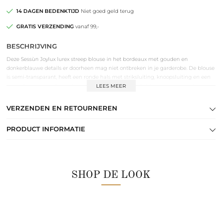
14 DAGEN BEDENKTIJD
Niet goed geld terug
GRATIS VERZENDING
vanaf 99,-
BESCHRIJVING
Deze Sessùn Joylux lurex streep blouse in het bordeaux met gouden en
donkerblauwe details er doorheen mag niet ontbreken in je garderobe. De blouse
is semi-transparant, heeft een ronde hals met striksluiting, knoopsluiting en een
normale pasvorm. Gemaakt van een zijde mix. Style de blouse op een wijde
LEES MEER
pantalon en maak de look af met hakken of ballerina’s en een tas.
VERZENDEN EN RETOURNEREN
PRODUCT INFORMATIE
SHOP DE LOOK