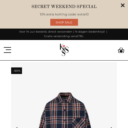
SECRET WEEKEND SPECIAL
10% extra korting code: extra10
SHOP SALE
Voor 14 uur besteld, direct verzonden | 14 dagen bedenktijd
Gratis verzending vanaf 99,-
-50%