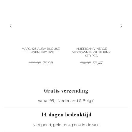
E BOHO
MARCH23 AURA BLOUSE
AMERICAN VINTAGE
AMERIC
USE
LINNEN BRONZE
VEXTOWN BLOUSE PINK
BLO
STRIPES
Oorspronkelijke
Huidige
Oorspronkelijke
Huidige
199,95
79,98
84,95
59,47
1
prijs
prijs
prijs
prijs
was:
is:
was:
is:
199,95.
79,98.
84,95.
59,47.
Gratis verzending
Vanaf 99,- Nederland & België
14 dagen bedenktijd
Niet goed, geld terug ook in de sale