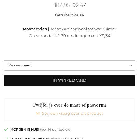
Oorspronkelijke
Huidige
184,95
92,47
prijs
prijs
was:
is:
Geruite blouse
184,95.
92,47.
Maatadvies |
Maat valt normaal tot wat ruimer
Onze model is 1.70 en draagt maat XS/34
IN WINKELMAND
Twijfel je over de maat of pasvorm?
Stel een vraag over dit product
MORGEN IN HUIS
Voor 14 uur besteld