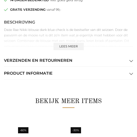
14 DAGEN BEDENKTIJD
Niet goed geld terug
GRATIS VERZENDING
vanaf 99,-
BESCHRIJVING
Deze Rae Nikki blouse dark blue check is de bestseller van dit seizoen. Door de
pasvorm en de mooie ruit is dit zo’n item wat je eigenlijk moet hebben voor dit
seizoen. Combineer de blouse met een mooie jeans, leren broek of pantalon. Dit
toffe merk bij Keep it secret store komt uit België en staat bekend om hun
LEES MEER
klassieke silhouetten met een moderne twist.
VERZENDEN EN RETOURNEREN
PRODUCT INFORMATIE
BEKIJK MEER ITEMS
-60%
-30%
-30%