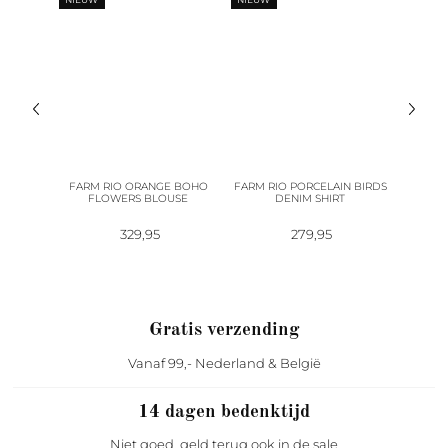
TRIAN
FARM RIO ORANGE BOHO
FARM RIO PORCELAIN BIRDS
MARC
E
FLOWERS BLOUSE
DENIM SHIRT
L
329,95
279,95
1
Gratis verzending
Vanaf 99,- Nederland & België
14 dagen bedenktijd
Niet goed, geld terug ook in de sale