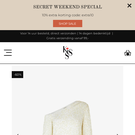
SECRET WEEKEND SPECIAL
10% extra korting code: extra10
SHOP SALE
Voor 14 uur besteld, direct verzonden | 14 dagen bedenktijd
Gratis verzending vanaf 99,-
-60%