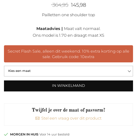
Oorspronkelijke
Huidige
364,95
145,98
prijs
prijs
was:
is:
Pailletten one shoulder top
364,95.
145,98.
Maatadvies |
Maat valt normaal.
Ons model is 1.70 en draagt maat XS
Secret Flash Sale, alleen dit weekend. 10% extra korting op alle
sale. Gebruik code: 10extra
IN WINKELMAND
Twijfel je over de maat of pasvorm?
Stel een vraag over dit product
MORGEN IN HUIS
Voor 14 uur besteld