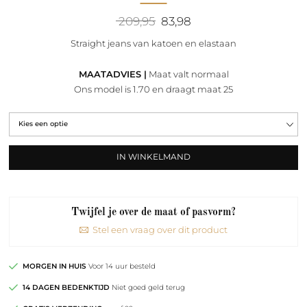
Oorspronkelijke
Huidige
209,95
83,98
prijs
prijs
was:
is:
Straight jeans van katoen en elastaan
209,95.
83,98.
MAATADVIES |
Maat valt normaal
Ons model is 1.70 en draagt maat 25
IN WINKELMAND
Twijfel je over de maat of pasvorm?
Stel een vraag over dit product
MORGEN IN HUIS
Voor 14 uur besteld
14 DAGEN BEDENKTIJD
Niet goed geld terug