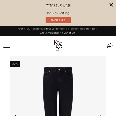
FINAL SALE
Tot 60% korting
SHOP SALE
Voor 14 uur besteld, direct verzonden | 14 dagen bedenktijd
Gratis verzending vanaf 99,-
-60%