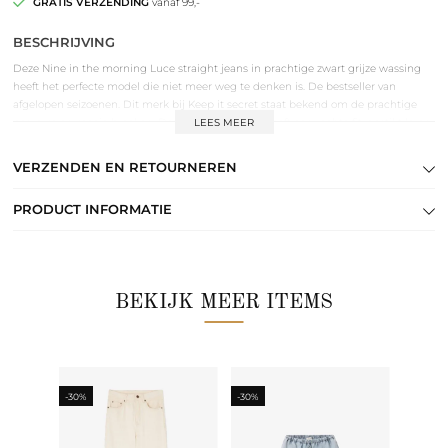
GRATIS VERZENDING
vanaf 99,-
BESCHRIJVING
Deze Nine in the morning Luce straight jeans in prachtige zwart grijze wassing
heeft het perfecte model die niet meer weg te denken is. De bestseller van
afgelopen seizoenen. Dit merk bij Keep it secret staat bekend om de prachtige
pasvorm en mooie broeken. Deze 5-pocket jeans heeft een rechte fit, opstikt leren
LEES MEER
wit logo aan de achterzijde, rits met knoopsluiting en is gemaakt van 99% katoen
en 1% elastaan. De perfecte jeans voor aankomend seizoen. Combineer de jeans
VERZENDEN EN RETOURNEREN
met een mooie blouse of wollen trui en style af met een paar ballerina’s of
sneakers.
PRODUCT INFORMATIE
BEKIJK MEER ITEMS
-30%
-30%
-30%