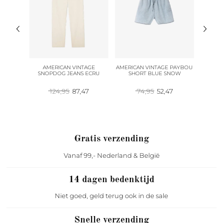
R STICH
AMERICAN VINTAGE
AMERICAN VINTAGE PAYBOU
AMERI
T GREEN
SNOPDOG JEANS ECRU
SHORT BLUE SNOW
SH
pronkelijke
Huidige
Oorspronkelijke
Huidige
Oorspronkelijke
Huidige
96
124,95
87,47
74,95
52,47
prijs
prijs
prijs
prijs
prijs
is:
was:
is:
was:
is:
95.
146,96.
124,95.
87,47.
74,95.
52,47.
Gratis verzending
Vanaf 99,- Nederland & België
14 dagen bedenktijd
Niet goed, geld terug ook in de sale
Snelle verzending