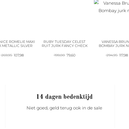
NICE ROMELIE MAXI
RUBY TUESDAY CELEST
VANESSA BRU
 METALLIC SILVER
RUIT JURK FANCY CHECK
BOMBAY JURK N
Oorspronkelijke
Huidige
Oorspronkelijke
Huidige
Oorspr
269,95
107,98
199,00
79,60
294,95
117,98
prijs
prijs
prijs
prijs
prijs
was:
is:
was:
is:
was:
i
269,95.
107,98.
199,00.
79,60.
294,95
14 dagen bedenktijd
Niet goed, geld terug ook in de sale