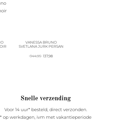
NO
VANESSA BRUNO
OIR
SVETLANA JURK PERSAN
onkelijke
Huidige
Oorspronkelijke
Huidige
344,95
137,98
prijs
prijs
prijs
s:
was:
is:
.
117,98.
344,95.
137,98.
Snelle verzending
Voor 14 uur* besteld, direct verzonden.
* op werkdagen, ivm met vakantieperiode