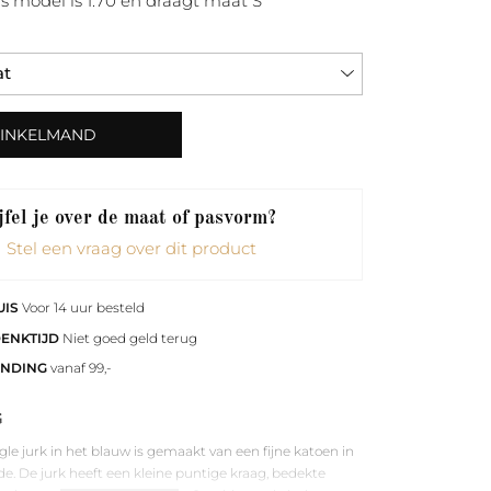
s model is 1.70 en draagt maat S
WINKELMAND
fel je over de maat of pasvorm?
Stel een vraag over dit product
UIS
Voor 14 uur besteld
DENKTIJD
Niet goed geld terug
ENDING
vanaf 99,-
G
e jurk in het blauw is gemaakt van een fijne katoen in
e. De jurk heeft een kleine puntige kraag, bedekte