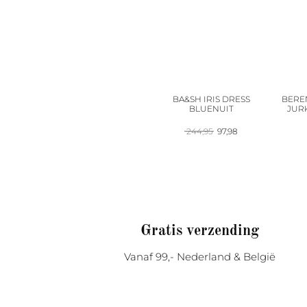
BA&SH IRIS DRESS
BERE
BLUENUIT
JURK
Oorspronkelijke
Huidige
244,95
97,98
prijs
prijs
was:
is:
244,95.
97,98.
Gratis verzending
Vanaf 99,- Nederland & België