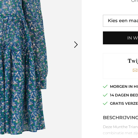
On
IN 
Twij
MORGEN IN H
14 DAGEN BE
GRATIS VERZ
BESCHRIJVIN
Deze Munthe Triangl
combinatie met zijd