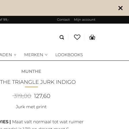
f 99,-
Contact
Mijn account
Producten
zoeken
RADEN
MERKEN
LOOKBOOKS
MUNTHE
NTHE TRIANGLE JURK INDIGO
Oorspronkelijke
Huidige
319,00
127,60
prijs
prijs
was:
is:
Jurk met print
319,00.
127,60.
IES |
Maat valt normaal tot wat ruimer