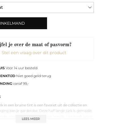
WINKELMAND
fel je over de maat of pasvorm?
Stel een vraag over dit product
UIS
Voor 14 uur besteld
DENKTIJD
Niet goed geld terug
ENDING
vanaf 99,-
G
in een bruine tint is een favoriet uit de collectie en
ging aan je garderobe. Deze half lange jurk is gemaakt
ende viscose en draagt hierdoor heerlijk. Het heeft lange
LEES MEER
 en een strikceintuur om de jurk meer en minder te