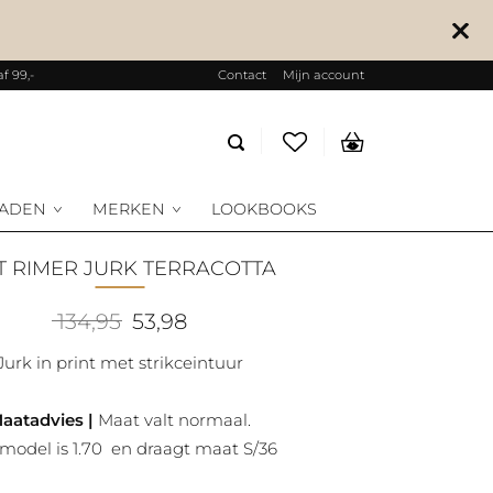
f 99,-
Contact
Mijn account
Producten
zoeken
RADEN
MERKEN
LOOKBOOKS
KT RIMER JURK TERRACOTTA
Oorspronkelijke
Huidige
134,95
53,98
prijs
prijs
was:
is:
Jurk in print met strikceintuur
134,95.
53,98.
aatadvies |
Maat valt normaal.
model is 1.70 en draagt maat S/36