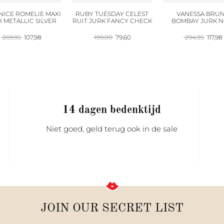
NICE ROMELIE MAXI
RUBY TUESDAY CELEST
VANESSA BRU
 METALLIC SILVER
RUIT JURK FANCY CHECK
BOMBAY JURK N
Oorspronkelijke
Huidige
Oorspronkelijke
Huidige
Oorspr
269,95
107,98
199,00
79,60
294,95
117,98
prijs
prijs
prijs
prijs
prijs
was:
is:
was:
is:
was:
i
269,95.
107,98.
199,00.
79,60.
294,95
14 dagen bedenktijd
Niet goed, geld terug ook in de sale
JOIN OUR SECRET LIST