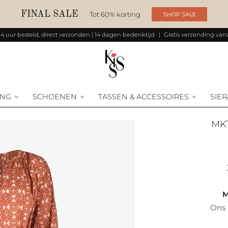
FINAL SALE
Tot 60% korting
SHOP SALE
14 uur besteld, direct verzonden | 14 dagen bedenktijd
Gratis verzending vana
ING
SCHOENEN
TASSEN & ACCESSOIRES
SIE
M
M
Ons 