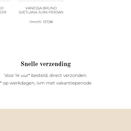
NO
VANESSA BRUNO
OIR
SVETLANA JURK PERSAN
onkelijke
Huidige
Oorspronkelijke
Huidige
344,95
137,98
prijs
prijs
prijs
s:
was:
is:
.
117,98.
344,95.
137,98.
Snelle verzending
Voor 14 uur* besteld, direct verzonden.
* op werkdagen, ivm met vakantieperiode