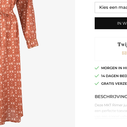
IN 
Twij
MORGEN IN H
14 DAGEN BE
GRATIS VERZ
BESCHRIJVIN
Deze MKT Rimer jurk 
een perfecte toevoe
van een soepel vall
mouwen, een v-hals