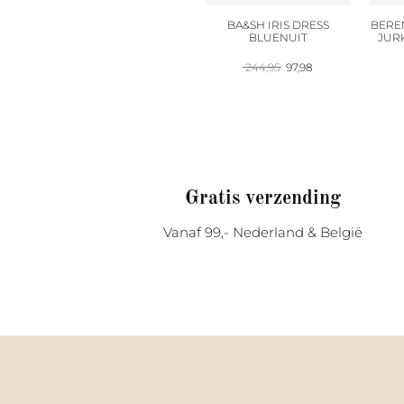
BA&SH IRIS DRESS
BERE
BLUENUIT
JURK
Oorspronkelijke
Huidige
244,95
97,98
prijs
prijs
was:
is:
244,95.
97,98.
Gratis verzending
Vanaf 99,- Nederland & België