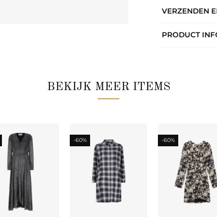
tailleren. De jurk d
VERZENDEN 
look compleet door 
PRODUCT INF
BEKIJK MEER ITEMS
-60%
-60%