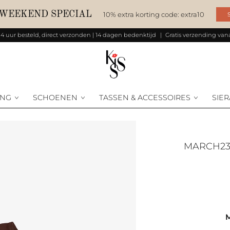
 WEEKEND SPECIAL
10% extra korting code: extra10
14 uur besteld, direct verzonden | 14 dagen bedenktijd
Gratis verzending vana
ING
SCHOENEN
TASSEN & ACCESSOIRES
SIE
MARCH2
M