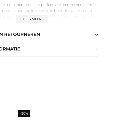
e top linnen bronze is perfect voor een zomerse outfit
e mooie linnen top in de warme bruintint valt mooi en
i op een high waist broek afgestyled met een riem of op
LEES MEER
 short. De top valt normaal van maat, heeft een subtiele
ant van het rug deel en een knoopsluiting in de hals aan
EN RETOURNEREN
ORMATIE
-30%