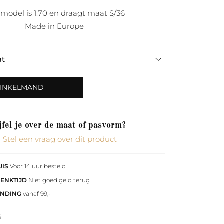
model is 1.70 en draagt maat S/36
Made in Europe
WINKELMAND
fel je over de maat of pasvorm?
Stel een vraag over dit product
UIS
Voor 14 uur besteld
DENKTIJD
Niet goed geld terug
ENDING
vanaf 99,-
G