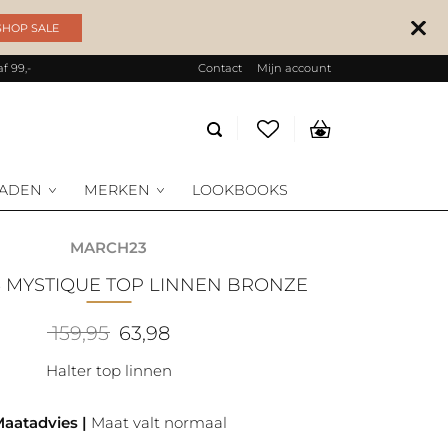
SHOP SALE
f 99,-
Contact
Mijn account
Producten
zoeken
RADEN
MERKEN
LOOKBOOKS
MARCH23
3 MYSTIQUE TOP LINNEN BRONZE
Oorspronkelijke
Huidige
159,95
63,98
prijs
prijs
was:
is:
Halter top linnen
159,95.
63,98.
aatadvies |
Maat valt normaal