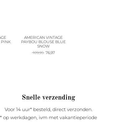
AGE
AMERICAN VINTAGE
 PINK
PAYBOU BLOUSE BLUE
SNOW
onkelijke
uidige
Oorspronkelijke
Huidige
109,95
76,97
rijs
prijs
prijs
:
was:
is:
9,47.
109,95.
76,97.
Snelle verzending
Voor 14 uur* besteld, direct verzonden.
* op werkdagen, ivm met vakantieperiode