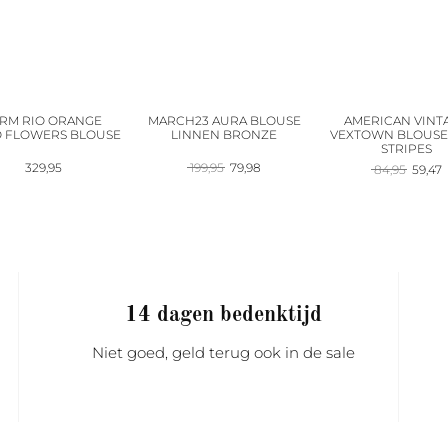
RM RIO ORANGE
MARCH23 AURA BLOUSE
AMERICAN VINT
 FLOWERS BLOUSE
LINNEN BRONZE
VEXTOWN BLOUSE
STRIPES
Oorspronkelijke
Huidige
329,95
199,95
79,98
Oorspr
H
84,95
59,47
prijs
prijs
prijs
p
was:
is:
was:
is
199,95.
79,98.
84,95.
5
14 dagen bedenktijd
Niet goed, geld terug ook in de sale