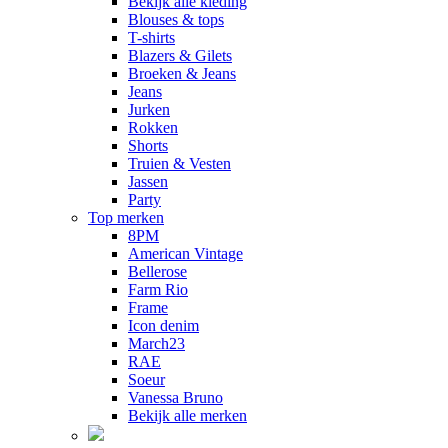
Bekijk alle kleding
Blouses & tops
T-shirts
Blazers & Gilets
Broeken & Jeans
Jeans
Jurken
Rokken
Shorts
Truien & Vesten
Jassen
Party
Top merken
8PM
American Vintage
Bellerose
Farm Rio
Frame
Icon denim
March23
RAE
Soeur
Vanessa Bruno
Bekijk alle merken