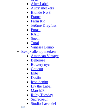
After Label
Autry sneakers
Blonde No 8
Frame
Farm Rio
Jérôme Dreyfuss
Puraai
RAE
Soeur
Toral
Vanessa Bruno
Bekijk alle top merken
American Vintage
Bellerose
Bowery nyc
Coucou
Elite
Destin
Icon denim
Liv the Label
March23
Ruby Tuesday
Sacrecoeur
Studio Lavendel