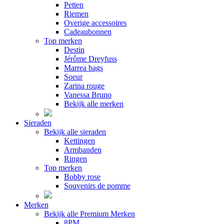
Petten
Riemen
Overige accessoires
Cadeaubonnen
Top merken
Destin
Jérôme Dreyfuss
Marrea bags
Soeur
Zarina rouge
Vanessa Bruno
Bekijk alle merken
Sieraden
Bekijk alle sieraden
Kettingen
Armbanden
Ringen
Top merken
Bobby rose
Souvenirs de pomme
Merken
Bekijk alle Premium Merken
8PM