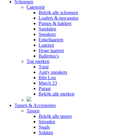
Schoenen
Categorie
Bekijk alle schoenen
Loafers & mocassins
Pumps & hakken
Sandalen
Sneakers
Enkellaarzen
Laarzen
Hoge laarzen
Ballerina’s
Top merken
Toral
Autry sneakers
Bibi Lou
March 23
Puraai
Bekijk alle merken
Tassen & Accessoires
Tassen
Bekijk alle tassen
Sieraden
Sjaals
Sokken