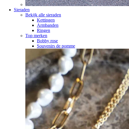
Sieraden
Bekijk alle sieraden
Kettingen
Armbanden
Ringen
Top merken
Bobby rose
Souvenirs de pomme