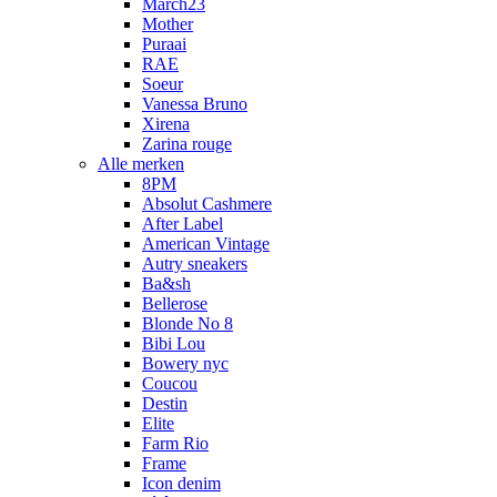
March23
Mother
Puraai
RAE
Soeur
Vanessa Bruno
Xirena
Zarina rouge
Alle merken
8PM
Absolut Cashmere
After Label
American Vintage
Autry sneakers
Ba&sh
Bellerose
Blonde No 8
Bibi Lou
Bowery nyc
Coucou
Destin
Elite
Farm Rio
Frame
Icon denim