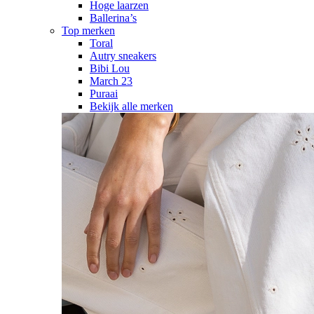
Hoge laarzen
Ballerina’s
Top merken
Toral
Autry sneakers
Bibi Lou
March 23
Puraai
Bekijk alle merken