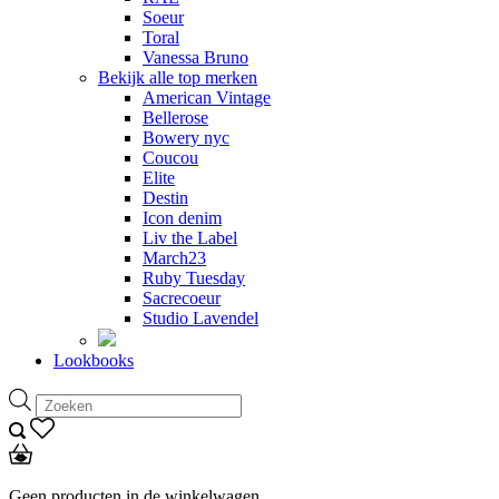
Soeur
Toral
Vanessa Bruno
Bekijk alle top merken
American Vintage
Bellerose
Bowery nyc
Coucou
Elite
Destin
Icon denim
Liv the Label
March23
Ruby Tuesday
Sacrecoeur
Studio Lavendel
Lookbooks
Producten
zoeken
Geen producten in de winkelwagen.