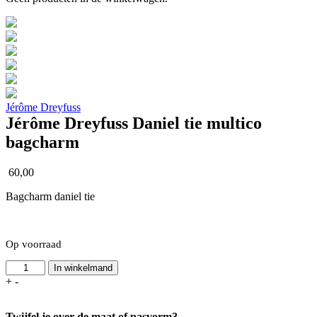
Jérôme Dreyfuss
Jérôme Dreyfuss Daniel tie multico
bagcharm
60,00
Bagcharm daniel tie
Op voorraad
Jérôme
In winkelmand
Dreyfuss
+
-
Daniel
tie
Twijfel je over de maat of pasvorm?