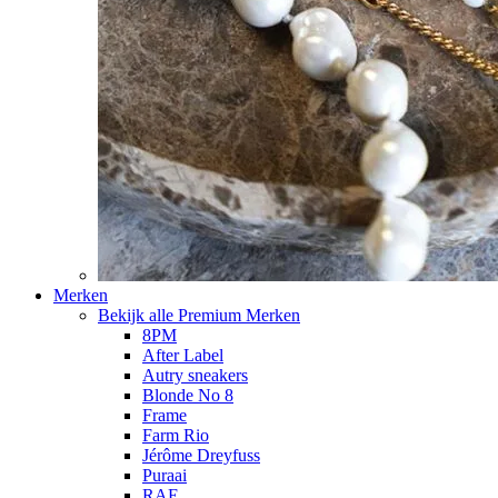
Merken
Bekijk alle Premium Merken
8PM
After Label
Autry sneakers
Blonde No 8
Frame
Farm Rio
Jérôme Dreyfuss
Puraai
RAE