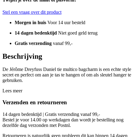
multico
bagcharm
aantal
Stel een vraag over dit product
Morgen in huis
Voor 14 uur besteld
14 dagen bedenktijd
Niet goed geld terug
Gratis verzending
vanaf 99,-
Beschrijving
De Jérôme Dreyfuss Daniel tie multico bagcharm is een echte style
secret en perfect om aan je tas te hangen of om als sleutel hanger te
gebruiken.
Lees meer
Verzenden en retourneren
14 dagen bedenktijd | Gratis verzending vanaf 99,-
Bestel je voor 14.00 op werkdagen dan wordt je bestelling nog
dezelfde dag verzonden met Postnl.
Retourneren is natuurlijk geen probleem dit kan binnen 14 dagen