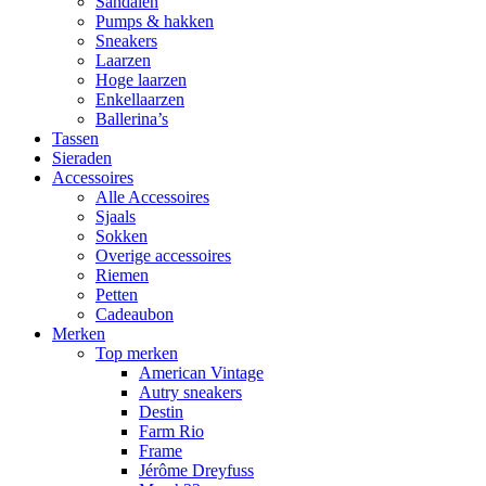
Sandalen
Pumps & hakken
Sneakers
Laarzen
Hoge laarzen
Enkellaarzen
Ballerina’s
Tassen
Sieraden
Accessoires
Alle Accessoires
Sjaals
Sokken
Overige accessoires
Riemen
Petten
Cadeaubon
Merken
Top merken
American Vintage
Autry sneakers
Destin
Farm Rio
Frame
Jérôme Dreyfuss