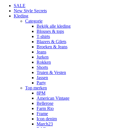
SALE
New Style Secrets
Kleding
Categorie
Bekijk alle kleding
Blouses & tops
T-shirts
Blazers & Gilets
Broeken & Jeans
Jeans
Jurken
Rokken
Shorts
Truien & Vesten
Jassen
Party
Top merken
8PM
American Vintage
Bellerose
Farm Rio
Frame
Icon denim
March23