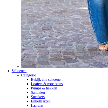
Schoenen
Categorie
Bekijk alle schoenen
Loafers & mocassins
Pumps & hakken
Sandalen
Sneakers
Enkellaarzen
Laarzen