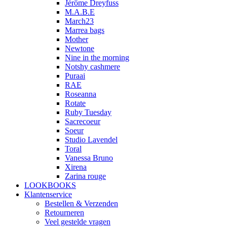
Jérôme Dreyfuss
M.A.B.E
March23
Marrea bags
Mother
Newtone
Nine in the morning
Notshy cashmere
Puraai
RAE
Roseanna
Rotate
Ruby Tuesday
Sacrecoeur
Soeur
Studio Lavendel
Toral
Vanessa Bruno
Xirena
Zarina rouge
LOOKBOOKS
Klantenservice
Bestellen & Verzenden
Retourneren
Veel gestelde vragen