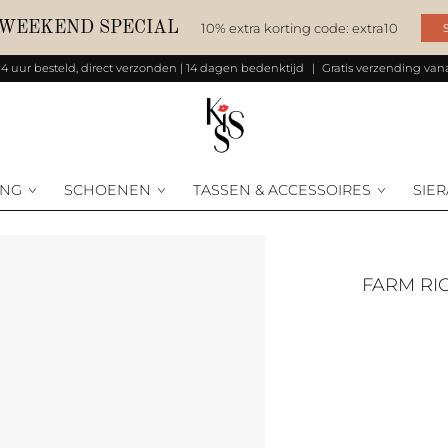
 WEEKEND SPECIAL
10% extra korting code: extra10
14 uur besteld, direct verzonden | 14 dagen bedenktijd
Gratis verzending vana
ING
SCHOENEN
TASSEN & ACCESSOIRES
SIE
FARM RIO STITCHED GARDEN DARK BLUE