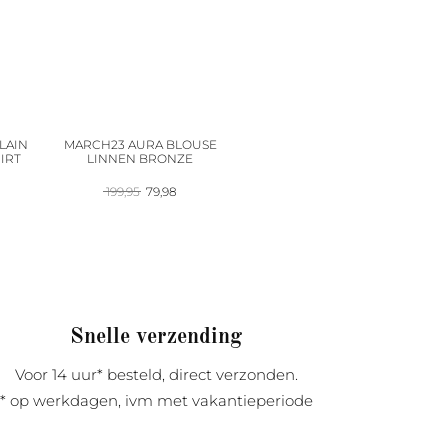
LAIN
MARCH23 AURA BLOUSE
IRT
LINNEN BRONZE
Oorspronkelijke
Huidige
199,95
79,98
prijs
prijs
was:
is:
199,95.
79,98.
Snelle verzending
Voor 14 uur* besteld, direct verzonden.
* op werkdagen, ivm met vakantieperiode