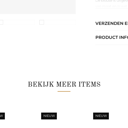
De blouse is uitgev
van maat en is wat 
short, pantalon of
rijke prints en mee
VERZENDEN 
PRODUCT INF
BEKIJK MEER ITEMS
UW
NIEUW
NIEUW