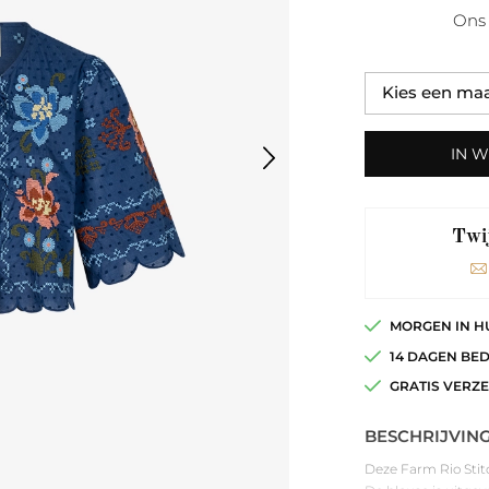
Ons 
IN 
Twij
MORGEN IN H
14 DAGEN BE
GRATIS VERZ
BESCHRIJVIN
Deze Farm Rio Stitc