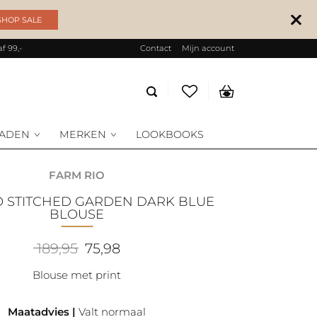
SHOP SALE
f 99,-
Contact
Mijn account
Producten
zoeken
RADEN
MERKEN
LOOKBOOKS
FARM RIO
BLOUSE
Oorspronkelijke
Huidige
189,95
75,98
prijs
prijs
was:
is:
Blouse met print
189,95.
75,98.
Maatadvies |
Valt normaal