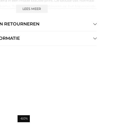
oerd in een mooie blauwe print. De blouse valt normaal
korter. Tof om als set te combineren op het bijpassende
LEES MEER
 jeans. Farm Rio is een merk wat zich kenmerkt door hun
st prachtige afwerking.
EN RETOURNEREN
ORMATIE
-60%