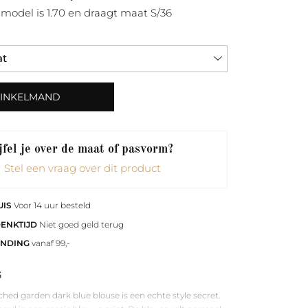
model is 1.70 en draagt maat S/36
WINKELMAND
fel je over de maat of pasvorm?
Stel een vraag over dit product
UIS
Voor 14 uur besteld
DENKTIJD
Niet goed geld terug
ENDING
vanaf 99,-
G
hed garden dark blue blouse is een echte style secret.