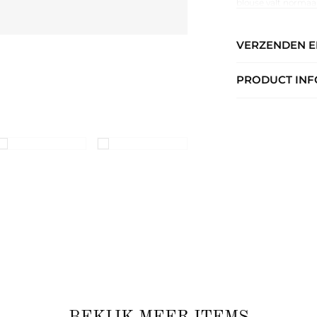
blouse valt normaa
op een short, panta
door hun rijke prin
VERZENDEN 
PRODUCT INF