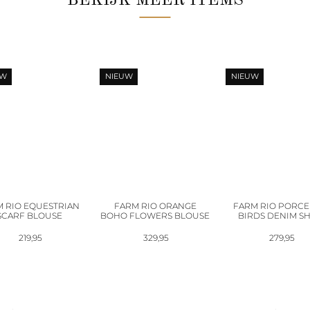
BEKIJK MEER ITEMS
UW
NIEUW
NIEUW
 RIO EQUESTRIAN
FARM RIO ORANGE
FARM RIO PORCE
SCARF BLOUSE
BOHO FLOWERS BLOUSE
BIRDS DENIM SH
219,95
329,95
279,95