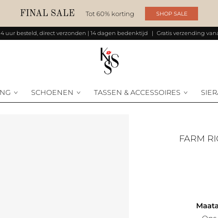
FINAL SALE
Tot 60% korting
SHOP SALE
14 uur besteld, direct verzonden | 14 dagen bedenktijd
Gratis verzending vana
ING
SCHOENEN
TASSEN & ACCESSOIRES
SIE
FARM R
Maata