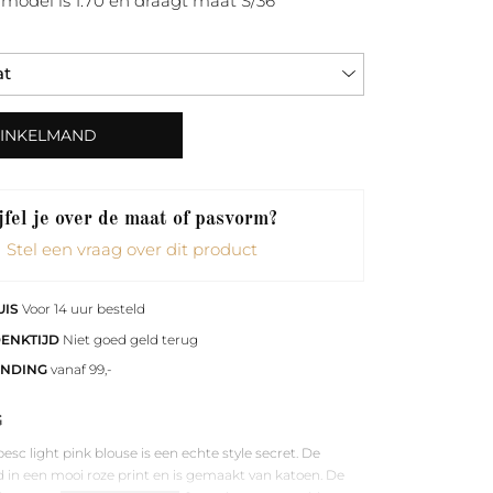
model is 1.70 en draagt maat S/36
WINKELMAND
fel je over de maat of pasvorm?
Stel een vraag over dit product
UIS
Voor 14 uur besteld
DENKTIJD
Niet goed geld terug
ENDING
vanaf 99,-
G
sc light pink blouse is een echte style secret. De
d in een mooi roze print en is gemaakt van katoen. De