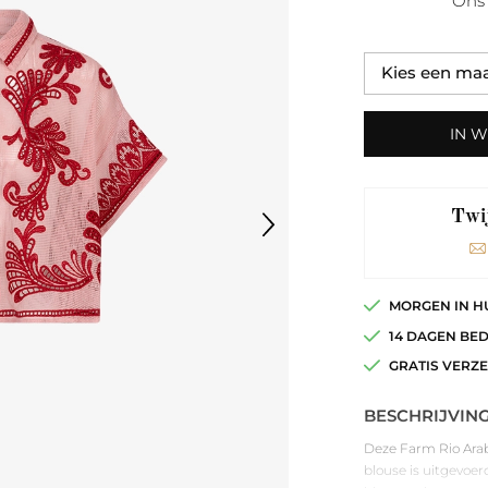
Ons 
IN 
Twij
MORGEN IN H
14 DAGEN BE
GRATIS VERZ
BESCHRIJVIN
Deze Farm Rio Arabe
blouse is uitgevoer