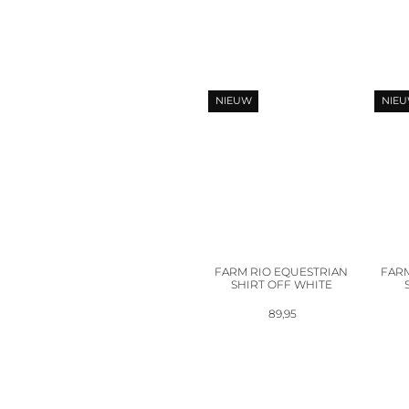
NIEUW
NIE
FARM RIO EQUESTRIAN
FARM
SHIRT OFF WHITE
89,95