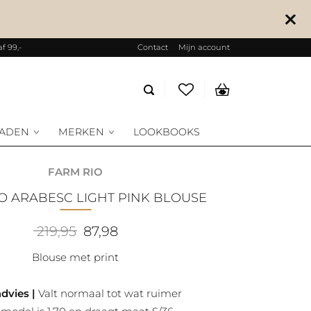
f 99,-
Contact
Mijn account
Producten
zoeken
RADEN
MERKEN
LOOKBOOKS
FARM RIO
IO ARABESC LIGHT PINK BLOUSE
Oorspronkelijke
Huidige
219,95
87,98
prijs
prijs
was:
is:
Blouse met print
219,95.
87,98.
dvies |
Valt normaal tot wat ruimer