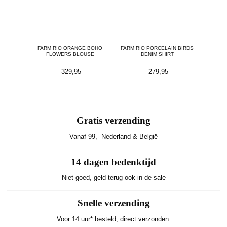
N SCARF
FARM RIO ORANGE BOHO
FARM RIO PORCELAIN BIRDS
MARC
FLOWERS BLOUSE
DENIM SHIRT
L
329,95
279,95
1
Gratis verzending
Vanaf 99,- Nederland & België
14 dagen bedenktijd
Niet goed, geld terug ook in de sale
Snelle verzending
Voor 14 uur* besteld, direct verzonden.