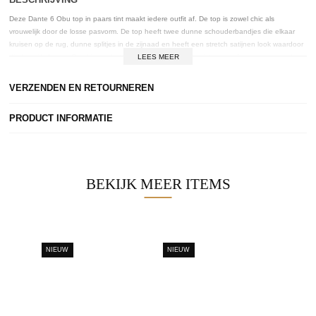
Deze Dante 6 Obu top in paars tint maakt iedere outfit af. De top is zowel chic als
vrouwelijk door de losse pasvorm. De top heeft twee dunne schouderbandjes die elkaar
kruisen op de rug, dunne splitjes in de zijnaad en heeft een stretch satijnen look waardoor
die heerlijk draagt. Combineer de top met een mooie antraciet jeans of voor een avond
LEES MEER
weg met een pantalon of leren broek en mooie blazer. En perfect nog voor de feestdagen.
VERZENDEN EN RETOURNEREN
PRODUCT INFORMATIE
BEKIJK MEER ITEMS
NIEUW
NIEUW
-60%