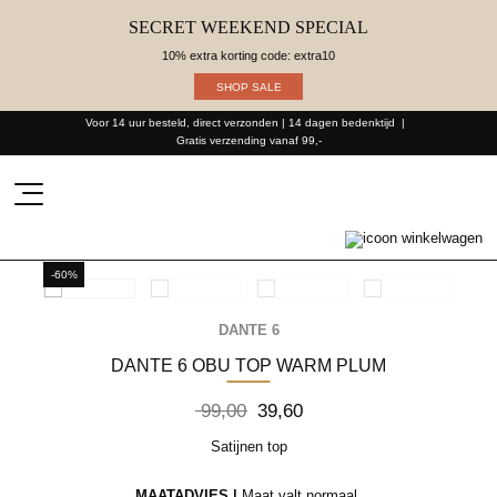
SECRET WEEKEND SPECIAL
10% extra korting code: extra10
SHOP SALE
Voor 14 uur besteld, direct verzonden | 14 dagen bedenktijd
Gratis verzending vanaf 99,-
Producten
zoeken
-60%
DANTE 6
DANTE 6 OBU TOP WARM PLUM
Oorspronkelijke
Huidige
99,00
39,60
prijs
prijs
was:
is:
Satijnen top
99,00.
39,60.
MAATADVIES |
Maat valt normaal.