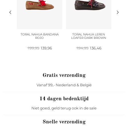
HARMS
TORAL NAHUA BANDANA
TORAL NAHUA LEREN
TORA
SE
ROJO
LOAFER DARK BROWN
ronkelijke
Huidige
Oorspronkelijke
Huidige
Oorspronkelijke
Huidige
46
199,95
139,96
194,95
136,46
1
prijs
prijs
prijs
prijs
prijs
is:
was:
is:
was:
is:
5.
150,46.
199,95.
139,96.
194,95.
136,46.
Gratis verzending
Vanaf 99,- Nederland & België
14 dagen bedenktijd
Niet goed, geld terug ook in de sale
Snelle verzending