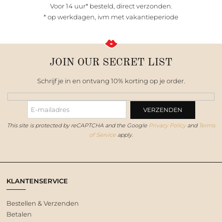
Voor 14 uur* besteld, direct verzonden.
* op werkdagen, ivm met vakantieperiode
JOIN OUR SECRET LIST
Schrijf je in en ontvang 10% korting op je order.
This site is protected by reCAPTCHA and the Google
Privacy Policy
and
Terms
of Service
apply.
KLANTENSERVICE
Bestellen & Verzenden
Betalen