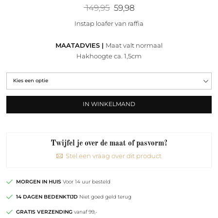
Oorspronkelijke
Huidige
149,95
59,98
prijs
prijs
was:
is:
Instap loafer van raffia
149,95.
59,98.
MAATADVIES |
Maat valt normaal
Hakhoogte ca. 1,5cm
IN WINKELMAND
Twijfel je over de maat of pasvorm?
Stel een vraag over dit product
MORGEN IN HUIS
Voor 14 uur besteld
14 DAGEN BEDENKTIJD
Niet goed geld terug
GRATIS VERZENDING
vanaf 99,-