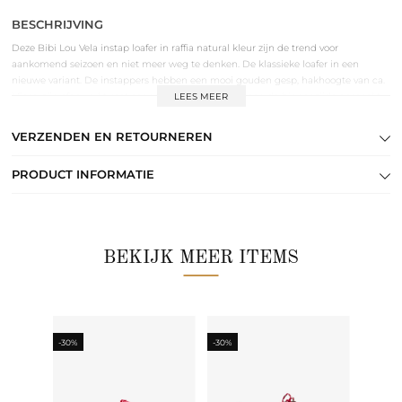
BESCHRIJVING
Deze Bibi Lou Vela instap loafer in raffia natural kleur zijn de trend voor
aankomend seizoen en niet meer weg te denken. De klassieke loafer in een
nieuwe variant. De instappers hebben een mooi gouden gesp, hakhoogte van ca.
1,5cm, zijn afgewerkt met cognac leren details, zijn aan de binnenzijde gemaakt
LEES MEER
van leer en aan de buitenzijde van raffia. Combineer de instappers onder al je
favoriete outfits.
VERZENDEN EN RETOURNEREN
PRODUCT INFORMATIE
BEKIJK MEER ITEMS
-30%
-30%
-30%