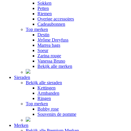
Sokken
Petten
Riemen
Overige accessoires
Cadeaubonnen
Top merken
Destin
Jérôme Dreyfuss
Marrea bags
Soeur
Zarina rouge
Vanessa Bruno
Bekijk alle merken
Sieraden
Bekijk alle sieraden
Kettingen
Armbanden
Ringen
Top merken
Bobby rose
Souvenirs de pomme
Merken
Bekijk alle Premium Merken