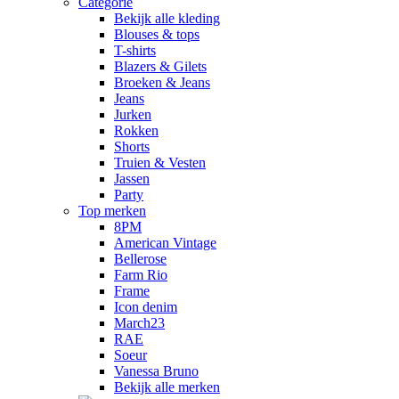
Categorie
Bekijk alle kleding
Blouses & tops
T-shirts
Blazers & Gilets
Broeken & Jeans
Jeans
Jurken
Rokken
Shorts
Truien & Vesten
Jassen
Party
Top merken
8PM
American Vintage
Bellerose
Farm Rio
Frame
Icon denim
March23
RAE
Soeur
Vanessa Bruno
Bekijk alle merken