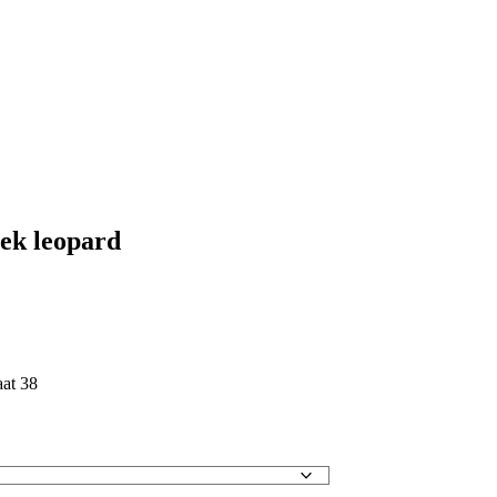
oek leopard
aat 38