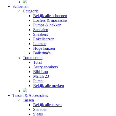
Schoenen
Categorie
Bekijk alle schoenen
Loafers & mocassins
Pumps & hakken
Sandalen
Sneakers
Enkellaarzen
Laarzen
Hoge laarzen
Ballerina’s
Top merken
Toral
Autry sneakers
Bibi Lou
March 23
Puraai
Bekijk alle merken
Tassen & Accessoires
Tassen
Bekijk alle tassen
Sieraden
Sjaals