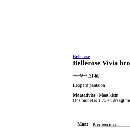
Bellerose
Bellerose Vivia br
Oorspronkelijke
Huidige
179,00
71,60
prijs
prijs
Leopard pantalon
was:
is:
179,00.
71,60.
Maatadvies |
Maat klein
Ons model is 1.75 en draagt m
Maat