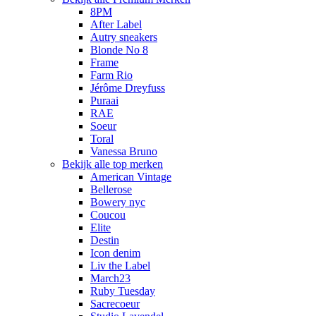
8PM
After Label
Autry sneakers
Blonde No 8
Frame
Farm Rio
Jérôme Dreyfuss
Puraai
RAE
Soeur
Toral
Vanessa Bruno
Bekijk alle top merken
American Vintage
Bellerose
Bowery nyc
Coucou
Elite
Destin
Icon denim
Liv the Label
March23
Ruby Tuesday
Sacrecoeur