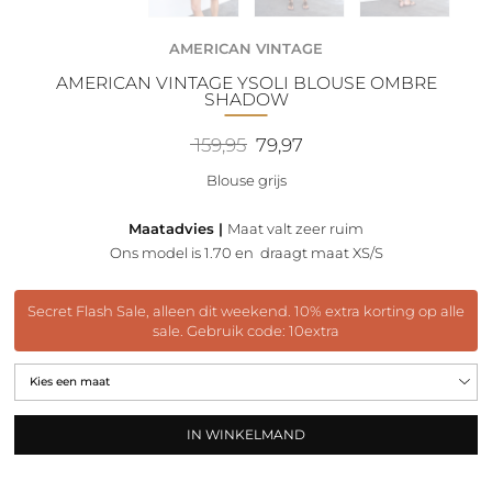
AMERICAN VINTAGE
AMERICAN VINTAGE YSOLI BLOUSE OMBRE
SHADOW
Oorspronkelijke
Huidige
159,95
79,97
prijs
prijs
was:
is:
Blouse grijs
159,95.
79,97.
Maatadvies |
Maat valt zeer ruim
Ons model is 1.70 en draagt maat XS/S
Secret Flash Sale, alleen dit weekend. 10% extra korting op alle
sale. Gebruik code: 10extra
IN WINKELMAND