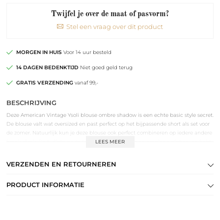
Twijfel je over de maat of pasvorm?
Stel een vraag over dit product
MORGEN IN HUIS
Voor 14 uur besteld
14 DAGEN BEDENKTIJD
Niet goed geld terug
GRATIS VERZENDING
vanaf 99,-
BESCHRIJVING
Deze American Vintage Ysoli blouse ombre shadow is een echte basic style secret.
De blouse valt wat oversized en past perfect op het bijpassende short als set voor
de zomer. Natuurlijk kun je deze blouse ook perfect combineren op iedere andere
broek of rok. De tijdloze grijze tint zorgt ervoor dat je er jarenlang plezier van hebt.
LEES MEER
VERZENDEN EN RETOURNEREN
PRODUCT INFORMATIE