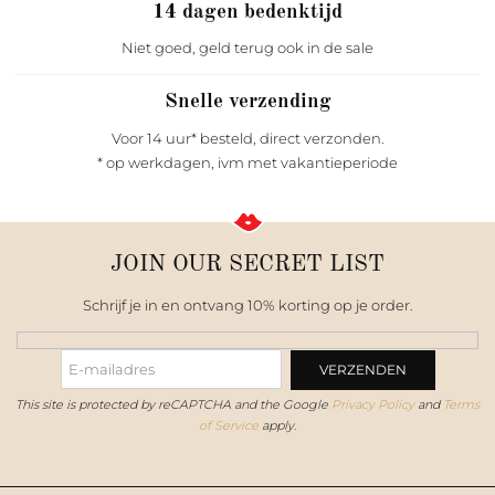
14 dagen bedenktijd
Niet goed, geld terug ook in de sale
Snelle verzending
Voor 14 uur* besteld, direct verzonden.
* op werkdagen, ivm met vakantieperiode
JOIN OUR SECRET LIST
Schrijf je in en ontvang 10% korting op je order.
This site is protected by reCAPTCHA and the Google
Privacy Policy
and
Terms
of Service
apply.