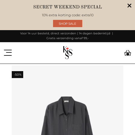
SECRET WEEKEND SPECIAL
10% extra korting code: extra10
SHOP SALE
Voor 14 uur besteld, direct verzonden | 14 dagen bedenktijd
Gratis verzending vanaf 99,-
-50%