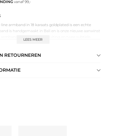
ENDING
vanaf 99,-
G
line armband in 18 karaats goldplated is een echte
and is handgemaakt in Bali en is onze nieuwe aanwinst
e armband heeft een open sluiting en twee subtiele
LEES MEER
 van Adorn zijn allemaal met elkaar te matchen dus
ijkje bij de andere toffe items.
EN RETOURNEREN
araat gold plated recycled brass. High polish
ORMATIE
2,5cm