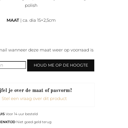
polish
MAAT
| ca. dia 15×2,5cm
ail wanneer deze maat weer op voorraad is
HOUD ME OP DE HOOGTE
fel je over de maat of pasvorm?
Stel een vraag over dit product
UIS
Voor 14 uur besteld
DENKTIJD
Niet goed geld terug