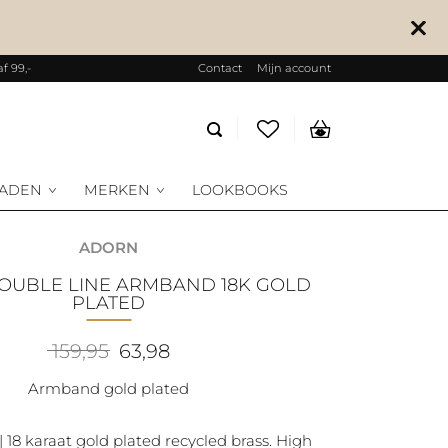
f 99,-
Contact
Mijn account
Producten
zoeken
RADEN
MERKEN
LOOKBOOKS
ADORN
PLATED
Oorspronkelijke
Huidige
159,95
63,98
prijs
prijs
was:
is:
Armband gold plated
159,95.
63,98.
| 18 karaat gold plated recycled brass. High