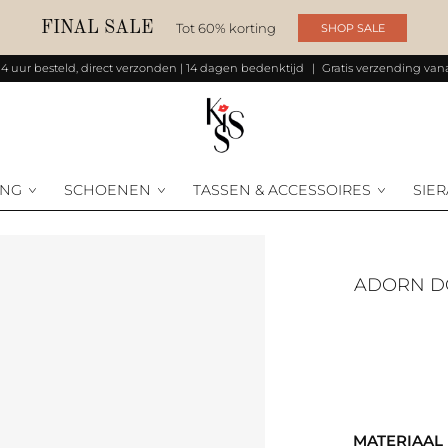
FINAL SALE
Tot 60% korting
SHOP SALE
14 uur besteld, direct verzonden | 14 dagen bedenktijd
Gratis verzending vana
ING
SCHOENEN
TASSEN & ACCESSOIRES
SIE
ADORN DOUBLE LINE ARMBAND 18K GOLD
MATERIAAL