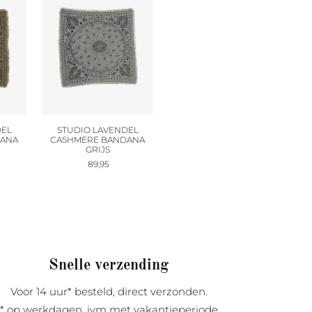
DEL
STUDIO LAVENDEL
DANA
CASHMERE BANDANA
GRIJS
89,95
Snelle verzending
Voor 14 uur* besteld, direct verzonden.
* op werkdagen, ivm met vakantieperiode