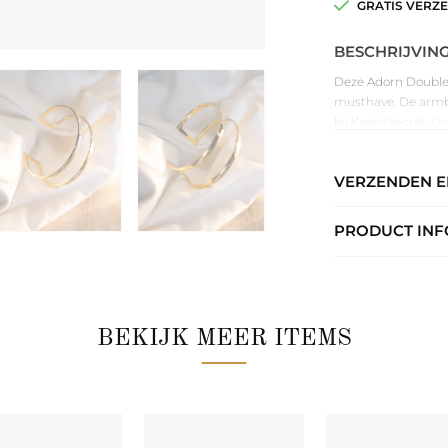
GRATIS VERZ
BESCHRIJVIN
Deze Adorn Double 
musthave. De armb
bij Keepitsecret. D
lijnen. De sieraden
neem ook even een k
VERZENDEN 
MATERIAAL
| 18 k
PRODUCT INF
MAAT
| ca. dia 15×
BEKIJK MEER ITEMS