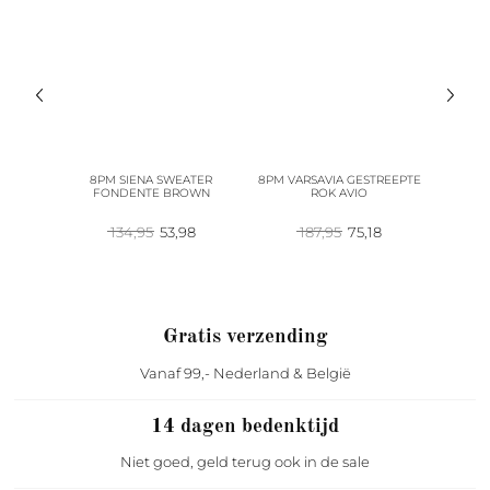
R ROSE
8PM SIENA SWEATER
8PM VARSAVIA GESTREEPTE
8PM 
FONDENTE BROWN
ROK AVIO
G
pronkelijke
Huidige
Oorspronkelijke
Huidige
Oorspronkelijke
Huidige
8
134,95
53,98
187,95
75,18
1
prijs
prijs
prijs
prijs
prijs
is:
was:
is:
was:
is:
95.
53,98.
134,95.
53,98.
187,95.
75,18.
Gratis verzending
Vanaf 99,- Nederland & België
14 dagen bedenktijd
Niet goed, geld terug ook in de sale