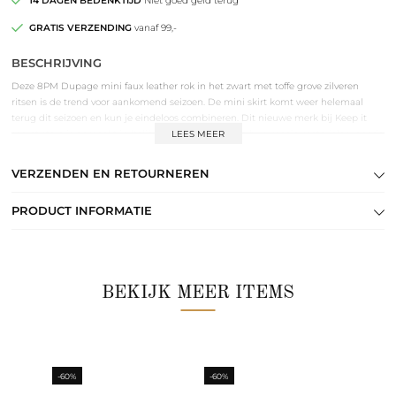
14 DAGEN BEDENKTIJD
Niet goed geld terug
GRATIS VERZENDING
vanaf 99,-
BESCHRIJVING
Deze 8PM Dupage mini faux leather rok in het zwart met toffe grove zilveren
ritsen is de trend voor aankomend seizoen. De mini skirt komt weer helemaal
terug dit seizoen en kun je eindeloos combineren. Dit nieuwe merk bij Keep it
secret store is gemaakt in Italië en staat bekend om hun mooie materialen, goede
LEES MEER
pasvormen en alledaagse style. Comfortabel en toegankelijk voor iedere
gelegenheid, elegant en creatief. De rok valt kort, heeft een schuine ritsluiting
VERZENDEN EN RETOURNEREN
met drukknoop, sierritsen en zachte voering. Combineer de rok met een mooie
korte wollentrui of top met het bijpassende gilet en style af met een laarzen.
PRODUCT INFORMATIE
BEKIJK MEER ITEMS
-60%
-60%
-60%