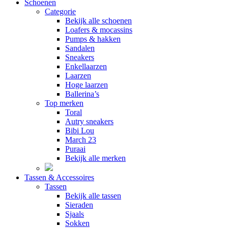
Schoenen
Categorie
Bekijk alle schoenen
Loafers & mocassins
Pumps & hakken
Sandalen
Sneakers
Enkellaarzen
Laarzen
Hoge laarzen
Ballerina’s
Top merken
Toral
Autry sneakers
Bibi Lou
March 23
Puraai
Bekijk alle merken
Tassen & Accessoires
Tassen
Bekijk alle tassen
Sieraden
Sjaals
Sokken