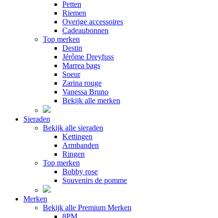
Petten
Riemen
Overige accessoires
Cadeaubonnen
Top merken
Destin
Jérôme Dreyfuss
Marrea bags
Soeur
Zarina rouge
Vanessa Bruno
Bekijk alle merken
Sieraden
Bekijk alle sieraden
Kettingen
Armbanden
Ringen
Top merken
Bobby rose
Souvenirs de pomme
Merken
Bekijk alle Premium Merken
8PM