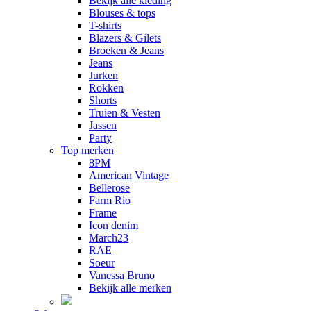
Bekijk alle kleding
Blouses & tops
T-shirts
Blazers & Gilets
Broeken & Jeans
Jeans
Jurken
Rokken
Shorts
Truien & Vesten
Jassen
Party
Top merken
8PM
American Vintage
Bellerose
Farm Rio
Frame
Icon denim
March23
RAE
Soeur
Vanessa Bruno
Bekijk alle merken