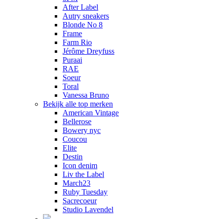
After Label
Autry sneakers
Blonde No 8
Frame
Farm Rio
Jérôme Dreyfuss
Puraai
RAE
Soeur
Toral
Vanessa Bruno
Bekijk alle top merken
American Vintage
Bellerose
Bowery nyc
Coucou
Elite
Destin
Icon denim
Liv the Label
March23
Ruby Tuesday
Sacrecoeur
Studio Lavendel