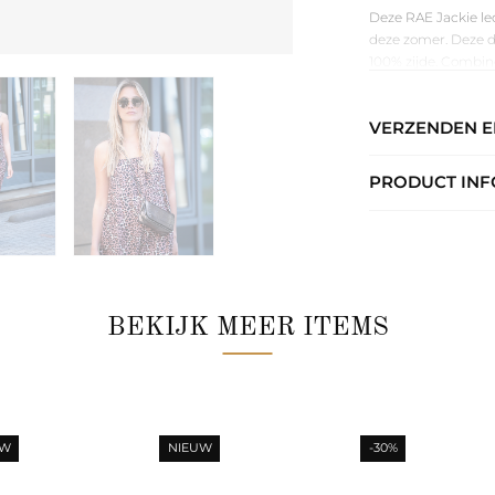
Deze RAE Jackie leo
deze zomer. Deze d
100% zijde. Combine
erover en je bent r
store komt uit Bel
VERZENDEN 
een moderne twist.
PRODUCT INF
BEKIJK MEER ITEMS
UW
NIEUW
-30%