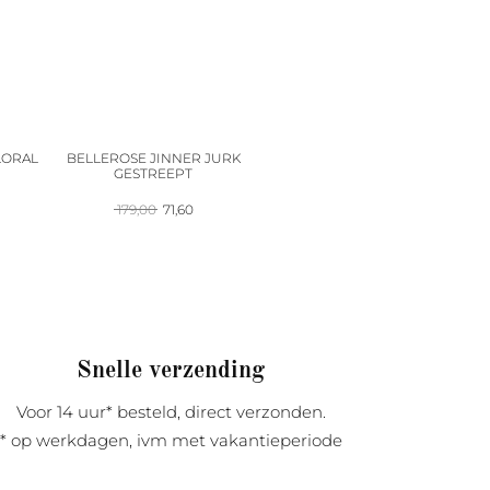
LORAL
BELLEROSE JINNER JURK
GESTREEPT
onkelijke
Huidige
Oorspronkelijke
Huidige
179,00
71,60
prijs
prijs
prijs
is:
was:
is:
223,96.
179,00.
71,60.
Snelle verzending
Voor 14 uur* besteld, direct verzonden.
* op werkdagen, ivm met vakantieperiode