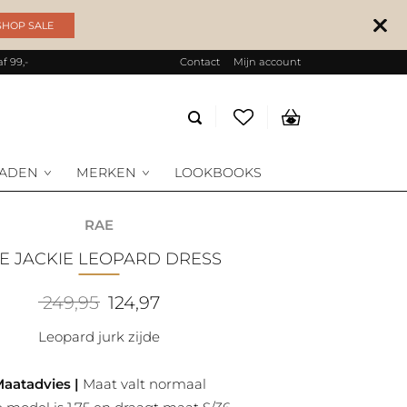
SHOP SALE
f 99,-
Contact
Mijn account
Producten
zoeken
RADEN
MERKEN
LOOKBOOKS
RAE
AE JACKIE LEOPARD DRESS
Oorspronkelijke
Huidige
249,95
124,97
prijs
prijs
was:
is:
Leopard jurk zijde
249,95.
124,97.
aatadvies |
Maat valt normaal