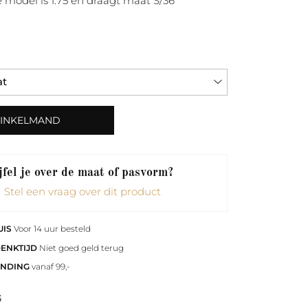
 model is 1.75 en draagt maat S/36
WINKELMAND
fel je over de maat of pasvorm?
Stel een vraag over dit product
UIS
Voor 14 uur besteld
DENKTIJD
Niet goed geld terug
ENDING
vanaf 99,-
G