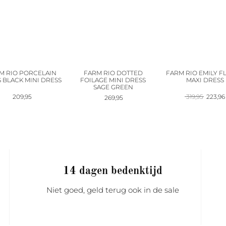
M RIO PORCELAIN
FARM RIO DOTTED
FARM RIO EMILY F
 BLACK MINI DRESS
FOILAGE MINI DRESS
MAXI DRESS
SAGE GREEN
Oorspr
209,95
319,95
223,96
269,95
prijs
was:
319,95.
14 dagen bedenktijd
Niet goed, geld terug ook in de sale